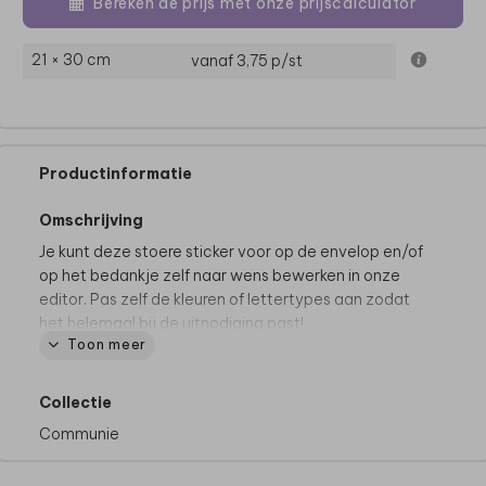
Bereken de prijs met onze prijscalculator
21 × 30 cm
vanaf 3,75
p/st
Productinformatie
Omschrijving
Je kunt deze stoere sticker voor op de envelop en/of
op het bedankje zelf naar wens bewerken in onze
editor. Pas zelf de kleuren of lettertypes aan zodat
het helemaal bij de uitnodiging past!
Toon meer
Collectie
Communie