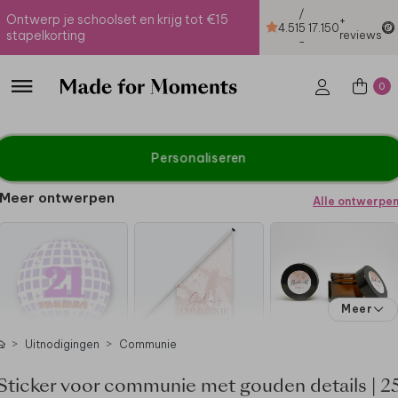
/
Ontwerp je schoolset en krijg tot €15
+
4.51
5
17.150
stapelkorting
reviews
-
0
Personaliseren
Meer ontwerpen
Alle ontwerpe
Meer
Uitnodigingen
Communie
Sticker voor communie met gouden details | 2