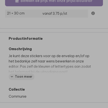
Bereken de prijs met onze prijscalculator
21 × 30 cm
vanaf 3,75
p/st
Productinformatie
Omschrijving
Je kunt deze stickers voor op de envelop en/of op
het bedankje zelf naar wens bewerken in onze
editor. Pas zelf de kleuren of lettertypes aan zodat
het helemaal bij de uitnodiging past!
Toon meer
Collectie
Communie