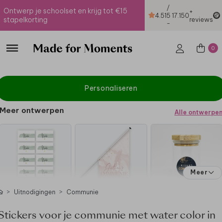
/
Ontwerp je schoolset en krijg tot €15
+
4.51
5
17.150
stapelkorting
reviews
-
0
Personaliseren
Meer ontwerpen
Alle ontwerpe
Meer
Uitnodigingen
Communie
Stickers voor je communie met water color in