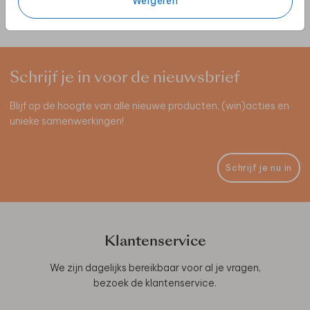
Weigeren
Schrijf je in voor de nieuwsbrief
Blijf op de hoogte van alle nieuwe producten, (win)acties en
unieke samenwerkingen!
Schrijf je nu in
Klantenservice
We zijn dagelijks bereikbaar voor al je vragen,
bezoek de
klantenservice
.