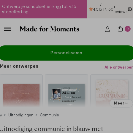
/
Ontwerp je schoolset en krijg tot €15
+
4.51
5
17.150
stapelkorting
reviews
-
0
Personaliseren
Meer ontwerpen
Alle ontwerpe
Meer
Uitnodigingen
Communie
Uitnodiging communie in blauw met