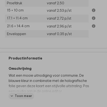
Proefdruk
vanaf 2,50
15 × 10 cm
vanaf 2,53
p/st
17.1 × 11.4 cm
vanaf 2,72
p/st
21.6 × 14.4 cm
vanaf 2,96
p/st
Enveloppen
vanaf 0,35
p/st
Productinformatie
Omschrijving
Wat een mooie uitnodiging voor communie. De
blauwe kleur in combinatie met de holografische
folie geven deze kaart een stijlvolle uitstraling. Pas
eenvoudig aan in de online editor.
Toon meer