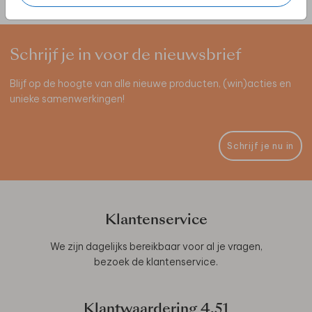
Schrijf je in voor de nieuwsbrief
Blijf op de hoogte van alle nieuwe producten, (win)acties en
unieke samenwerkingen!
Schrijf je nu in
Klantenservice
We zijn dagelijks bereikbaar voor al je vragen,
bezoek de
klantenservice
.
Klantwaardering
4.51