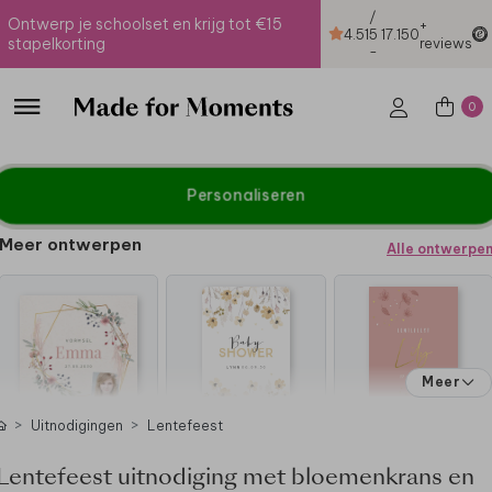
/
Ontwerp je schoolset en krijg tot €15
+
4.51
5
17.150
stapelkorting
reviews
-
0
Personaliseren
Meer ontwerpen
Alle ontwerpe
Meer
Uitnodigingen
Lentefeest
Lentefeest uitnodiging met bloemenkrans en