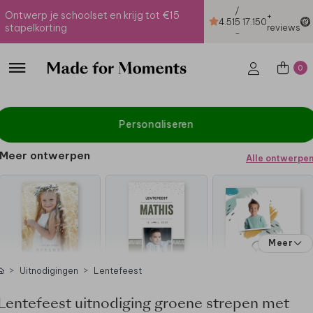
/
Ontwerp je schoolset en krijg tot €15
+
4.51
5
17.150
stapelkorting
reviews
-
0
Personaliseren
Meer ontwerpen
Alle ontwerpe
Meer
Uitnodigingen
Lentefeest
Lentefeest uitnodiging groene strepen met