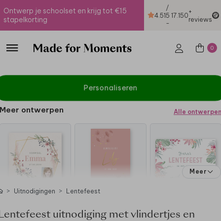
/
Ontwerp je schoolset en krijg tot €15
+
4.51
5
17.150
stapelkorting
reviews
-
0
Personaliseren
Meer ontwerpen
Alle ontwerpe
Meer
Uitnodigingen
Lentefeest
Lentefeest uitnodiging met vlindertjes en