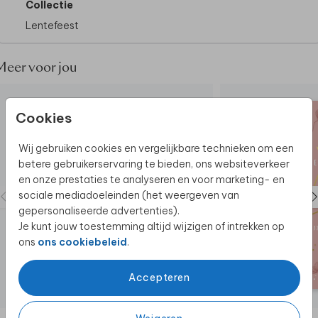
Collectie
Lentefeest
Wil je dit design in een ander formaat of dubbel
bestellen? Neem dan
contact
met ons op voor de
mogelijkheden.
Meer voor jou
Cookies
Wij gebruiken cookies en vergelijkbare technieken om een
betere gebruikerservaring te bieden, ons websiteverkeer
en onze prestaties te analyseren en voor marketing- en
sociale mediadoeleinden (het weergeven van
gepersonaliseerde advertenties).
Je kunt jouw toestemming altijd wijzigen of intrekken op
ons
ons cookiebeleid
.
Accepteren