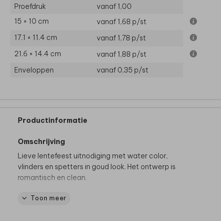
Proefdruk
vanaf 1,00
15 × 10 cm
vanaf 1,68
p/st
17.1 × 11.4 cm
vanaf 1,78
p/st
21.6 × 14.4 cm
vanaf 1,88
p/st
Enveloppen
vanaf 0,35
p/st
Productinformatie
Omschrijving
Lieve lentefeest uitnodiging met water color,
vlinders en spetters in goud look. Het ontwerp is
romantisch en clean.
Toon meer
Tip van onze makers:
• Het papier oud-hollands past mooi bij dit ontwerp.
• Een roze envelop maakt de uitnodiging compleet.