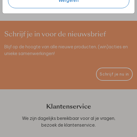
Weigeren
Schrijf je in voor de nieuwsbrief
Blijf op de hoogte van alle nieuwe producten, (win)acties en
unieke samenwerkingen!
Schrijf je nu in
Klantenservice
We zijn dagelijks bereikbaar voor al je vragen,
bezoek de
klantenservice
.