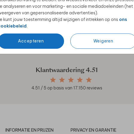
e analyseren en voor marketing- en sociale mediadoeleinden (het
eergeven van gepersonaliseerde advertenties).
e kunt jouw toestemming altijd wijzigen of intrekken op ons
ons
cookiebeleid
.
en unieke samenwerkingen!
Accepteren
Weigeren
Klantwaardering
4.51
4.51
/ 5 op basis van
17.150
reviews
INFORMATIE EN PRIJZEN
PRIVACY EN GARANTIE