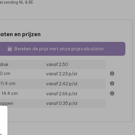
verzending NL & BE
aten en prijzen
Bereken de prijs met onze prijscalculator
druk
vanaf 2,50
BEDANKKAART
10 cm
vanaf 2,23
p/st
× 11.4 cm
vanaf 2,42
p/st
× 14.4 cm
vanaf 2,66
p/st
loppen
vanaf 0,35
p/st
s