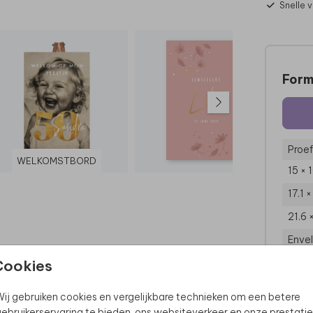
Snelle 
Form
Proef
WELKOMSTBORD
15 × 
17.1 
21.6 
Enve
Cookies
ij gebruiken cookies en vergelijkbare technieken om een betere
ebruikerservaring te bieden, ons websiteverkeer en onze prestatie