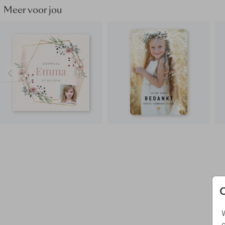
Meer voor jou
W
g