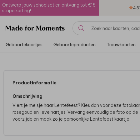
Ontwerp jouw schoolset en ontvang tot €15
4.5
stapelkorting!
Geboortekaartjes
Geboorteproducten
Trouwkaarten
Productinformatie
Omschrijving
Viert je meisje haar Lentefeest? Kies dan voor deze fotokaa
rosegoud en lieve hartjes. Vervang eenvoudig de foto op de
voorzijde en maak zo je persoonlijke Lentefeest kaartje.