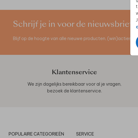
t
w
J
Schrijf je in voor de nieuwsbrief
Blijf op de hoogte van alle nieuwe producten, (win)acties 
Klantenservice
We zijn dagelijks bereikbaar voor al je vragen,
bezoek de
klantenservice
.
POPULAIRE CATEGORIEËN
SERVICE