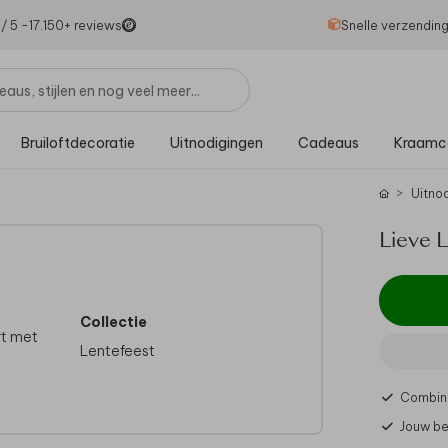
1
/ 5 -
17.150
+ reviews
Snelle verzendin
Bruiloftdecoratie
Uitnodigingen
Cadeaus
Kraamc
Uitno
Lieve 
Collectie
rt met
Lentefeest
Combine
Jouw be