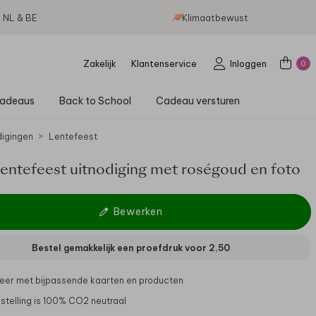
g NL & BE
Klimaatbewust
Zakelijk
Klantenservice
Inloggen
0
adeaus
Back to School
Cadeau versturen
digingen
Lentefeest
Lentefeest uitnodiging met roségoud en foto
Bewerken
Bestel gemakkelijk een proefdruk voor
2,50
er met bijpassende kaarten en producten
stelling is 100% CO2 neutraal