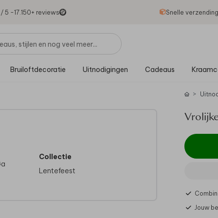
1
/ 5 -
17.150
+ reviews
Snelle verzendin
Bruiloftdecoratie
Uitnodigingen
Cadeaus
Kraamc
Uitno
Vrolijk
Collectie
Ga
Lentefeest
Combine
Jouw be