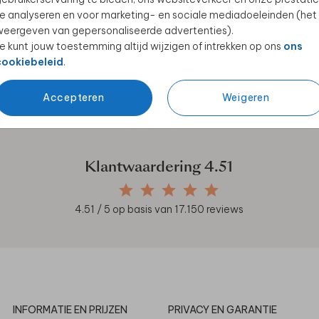
e analyseren en voor marketing- en sociale mediadoeleinden (het
eergeven van gepersonaliseerde advertenties).
e kunt jouw toestemming altijd wijzigen of intrekken op ons
ons
cookiebeleid
.
en unieke samenwerkingen!
Accepteren
Weigeren
Klantwaardering
4.51
4.51
/ 5 op basis van
17.150
reviews
INFORMATIE EN PRIJZEN
PRIVACY EN GARANTIE