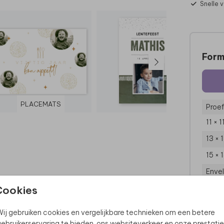
Snelle 
Form
PLACEMATS
Proef
11 × 
13 × 
15 × 
Enve
Cookies
ij gebruiken cookies en vergelijkbare technieken om een betere
ebruikerservaring te bieden, ons websiteverkeer en onze prestatie