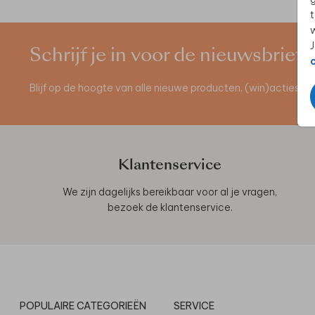
t
w
J
Schrijf je in voor de nieuwsbrief
Blijf op de hoogte van alle nieuwe producten, (win)acties 
Klantenservice
We zijn dagelijks bereikbaar voor al je vragen,
bezoek de
klantenservice
.
POPULAIRE CATEGORIEËN
SERVICE