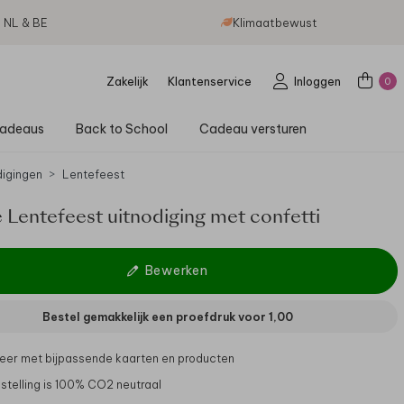
g NL & BE
Klimaatbewust
Zakelijk
Klantenservice
Inloggen
0
adeaus
Back to School
Cadeau versturen
digingen
Lentefeest
e Lentefeest uitnodiging met confetti
Bewerken
Bestel gemakkelijk een proefdruk voor
1,00
er met bijpassende kaarten en producten
stelling is 100% CO2 neutraal