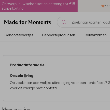
Ontwerp jouw schoolset en ontvang tot €15
4.5
stapelkorting!
Geboortekaartjes
Geboorteproducten
Trouwkaarten
Productinformatie
Omschrijving
Op zoek naar een vrolijke uitnodiging voor een Lentefeest? 
voor dit kaartje met confetti!
Meer voor jou