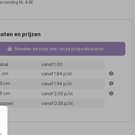
verzending NL & BE
aten en prijzen
Bereken de prijs met onze prijscalculator
druk
vanaf 1,00
11 cm
vanaf 1,84
p/st
13 cm
vanaf 1,94
p/st
15 cm
vanaf 2,05
p/st
loppen
vanaf 0,35
p/st
s