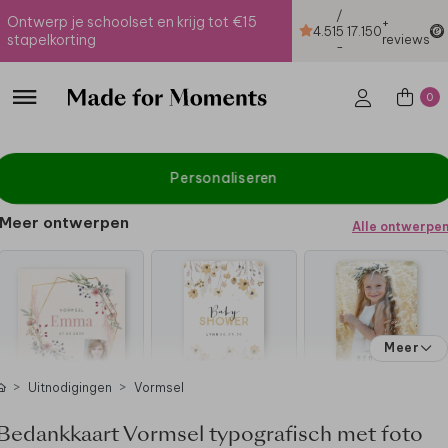
/
Ontwerp je schoolset en krijg tot €15
+
4.51
5
17.150
stapelkorting
reviews
-
0
Personaliseren
Meer ontwerpen
Alle ontwerpe
Meer
Uitnodigingen
Vormsel
Bedankkaart Vormsel typografisch met foto