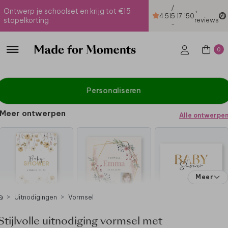
/
Ontwerp je schoolset en krijg tot €15
+
4.51
5
17.150
stapelkorting
reviews
-
0
Personaliseren
Meer ontwerpen
Alle ontwerpe
Meer
Uitnodigingen
Vormsel
Stijlvolle uitnodiging vormsel met