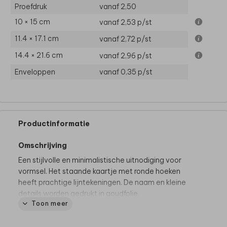
Proefdruk
vanaf 2,50
10 × 15 cm
vanaf 2,53
p/st
11.4 × 17.1 cm
vanaf 2,72
p/st
14.4 × 21.6 cm
vanaf 2,96
p/st
Enveloppen
vanaf 0,35
p/st
Productinformatie
Omschrijving
Een stijlvolle en minimalistische uitnodiging voor
vormsel. Het staande kaartje met ronde hoeken
heeft prachtige lijntekeningen. De naam en kleine
details worden gedrukt in goudfolie.
Toon meer