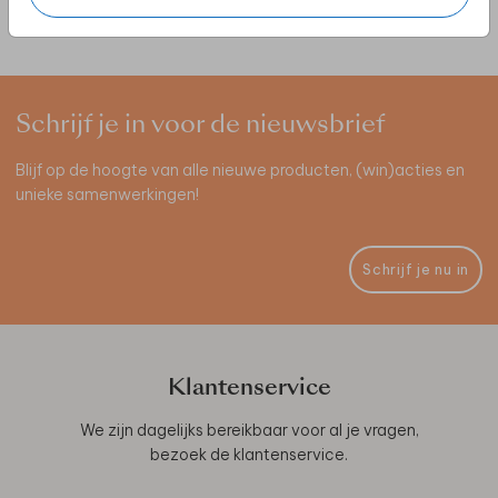
Schrijf je in voor de nieuwsbrief
Blijf op de hoogte van alle nieuwe producten, (win)acties en
unieke samenwerkingen!
Schrijf je nu in
Klantenservice
We zijn dagelijks bereikbaar voor al je vragen,
bezoek de
klantenservice
.