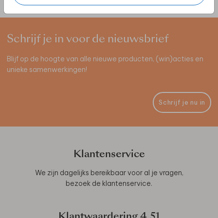
Schrijf je in voor de nieuwsbrief
Blijf op de hoogte van alle nieuwe producten, (win)acties en
unieke samenwerkingen!
Schrijf je nu in
Klantenservice
We zijn dagelijks bereikbaar voor al je vragen,
bezoek de
klantenservice
.
Klantwaardering
4.51