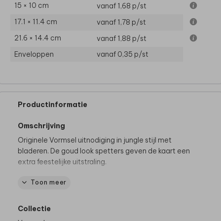
15 × 10 cm
vanaf 1,68
p/st
17.1 × 11.4 cm
vanaf 1,78
p/st
21.6 × 14.4 cm
vanaf 1,88
p/st
Enveloppen
vanaf 0,35
p/st
Productinformatie
Omschrijving
Originele Vormsel uitnodiging in jungle stijl met
bladeren. De goud look spetters geven de kaart een
extra feestelijke uitstraling.
Toon meer
Heb je nog vragen of wil je de kaart liever in een
ander formaat bestellen? Neem dan
contact
met
ons op voor de mogelijkheden.
Collectie