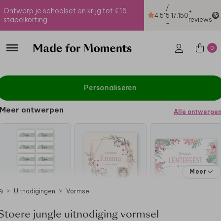
/
Ontwerp je schoolset en krijg tot €15
+
4.51
5
17.150
stapelkorting
reviews
-
0
Personaliseren
Meer ontwerpen
Alle ontwerpe
Meer
Uitnodigingen
Vormsel
Stoere jungle uitnodiging vormsel