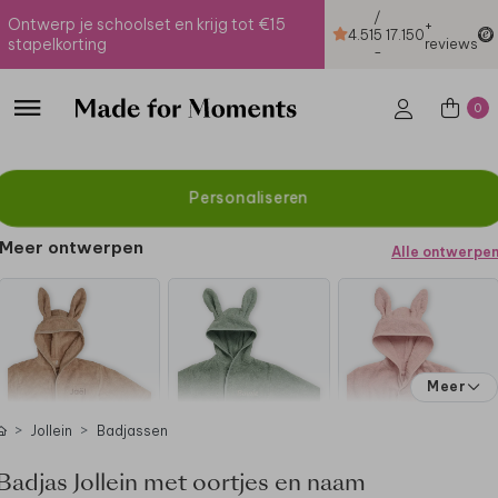
/
Ontwerp je schoolset en krijg tot €15
+
4.51
5
17.150
stapelkorting
reviews
-
0
Personaliseren
Meer ontwerpen
Alle ontwerpe
Meer
Jollein
Badjassen
Badjas Jollein met oortjes en naam