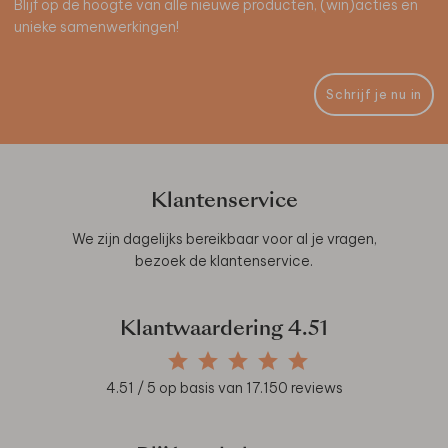
Blijf op de hoogte van alle nieuwe producten, (win)acties en
unieke samenwerkingen!
Schrijf je nu in
Klantenservice
We zijn dagelijks bereikbaar voor al je vragen,
bezoek de
klantenservice
.
Klantwaardering
4.51
4.51
/ 5 op basis van
17.150
reviews