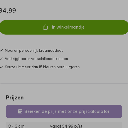
34,99
In winkelmandje
Mooi en persoonlijk kraamcadeau
Verkrijgbaar in verschillende kleuren
Keuze uit meer dan 15 kleuren borduurgaren
Prijzen
Bereken de prijs met onze prijscalculator
8 × 3 cm
vanaf 34,99
p/st