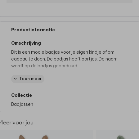
Productinformatie
Omschrijving
Dit is een mooie badjas voor je eigen kindje of om
cadeau te doen. De badjas heeft oortjes. De naam
wordt op de badjas geborduurd.
Toon meer
Specificaties badjas Jollein:
- Leeftijd: 1-2 jaar
- Merk: Jollein
Collectie
- Op 40°C in de wasmachine
Badjassen
- 90% badstof katoen en 10% polyester
Meer voor jou