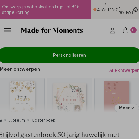
/
Ontwerp je schoolset en krijg tot €15
+
4.51
5
17.150
stapelkorting
reviews
-
0
Personaliseren
Meer ontwerpen
Alle ontwerpe
Meer
Jubileum
Gastenboek
Stijlvol gastenboek 50 jarig huwelijk met