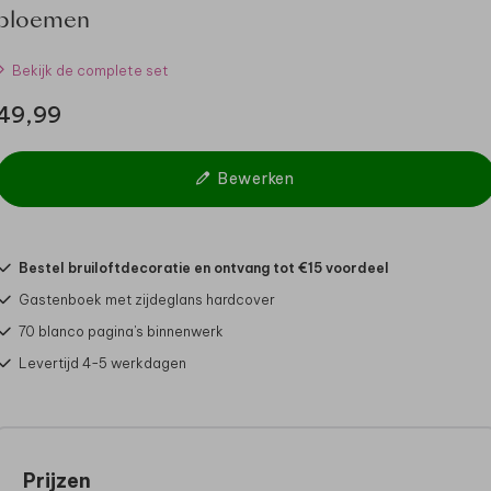
bloemen
Bekijk de complete set
49,99
Bewerken
Bestel bruiloftdecoratie en ontvang tot €15 voordeel
Gastenboek met zijdeglans hardcover
70 blanco pagina's binnenwerk
Levertijd 4-5 werkdagen
Prijzen