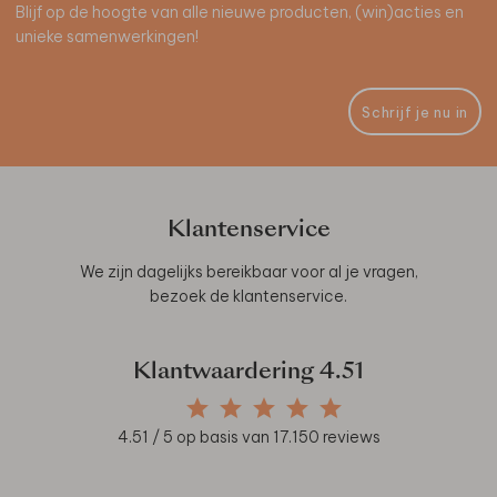
Blijf op de hoogte van alle nieuwe producten, (win)acties en
unieke samenwerkingen!
Schrijf je nu in
Klantenservice
We zijn dagelijks bereikbaar voor al je vragen,
bezoek de
klantenservice
.
Klantwaardering
4.51
4.51
/ 5 op basis van
17.150
reviews