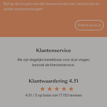
Blijf op de hoogte van alle nieuwe producten, (win)acties en
unieke samenwerkingen!
Schrijf je nu in
Klantenservice
We zijn dagelijks bereikbaar voor al je vragen,
bezoek de
klantenservice
.
Klantwaardering
4.51
4.51
/ 5 op basis van
17.150
reviews