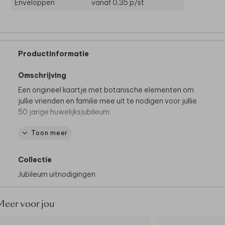
Enveloppen
vanaf 0,35
p/st
Productinformatie
Omschrijving
Een origineel kaartje met botanische elementen om
jullie vrienden en familie mee uit te nodigen voor jullie
50 jarige huwelijksjubileum.
Toon meer
Let op: Deze kaart heeft een langere verzendtijd:
voor 18.00 uur besteld = de volgende werkdag
gedrukt en verzonden.
Collectie
Jubileum uitnodigingen
Meer voor jou