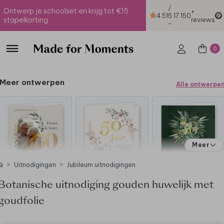
/
Ontwerp je schoolset en krijg tot €15
+
4.51
5
17.150
stapelkorting
reviews
-
0
Meer ontwerpen
Alle ontwerpe
Meer
Uitnodigingen
Jubileum uitnodigingen
Botanische uitnodiging gouden huwelijk met
goudfolie