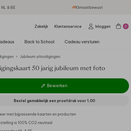
g NL & BE
Klimaatbewust
Zakelijk
Klantenservice
Inloggen
0
adeaus
Back to School
Cadeau versturen
digingen
Jubileum uitnodigingen
gingskaart 50 jarig jubileum met foto
Bewerken
Bestel gemakkelijk een proefdruk voor
1,00
er met bijpassende kaarten en producten
stelling is 100% CO2 neutraal