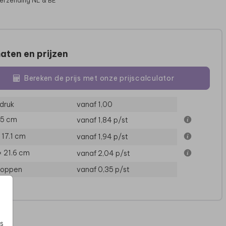
verzending NL & BE
aten en prijzen
Bereken de prijs met onze prijscalculator
druk
vanaf 1,00
15 cm
vanaf 1,84
p/st
× 17.1 cm
vanaf 1,94
p/st
× 21.6 cm
vanaf 2,04
p/st
loppen
vanaf 0,35
p/st
s