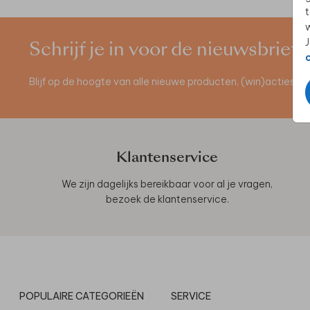
t
w
J
Schrijf je in voor de nieuwsbrief
Blijf op de hoogte van alle nieuwe producten, (win)acties 
Klantenservice
We zijn dagelijks bereikbaar voor al je vragen,
bezoek de
klantenservice
.
POPULAIRE CATEGORIEËN
SERVICE