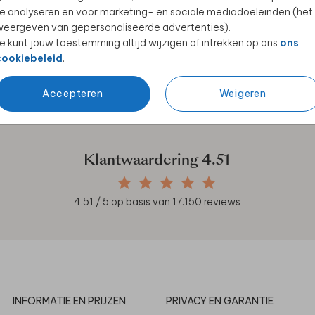
e analyseren en voor marketing- en sociale mediadoeleinden (het
eergeven van gepersonaliseerde advertenties).
e kunt jouw toestemming altijd wijzigen of intrekken op ons
ons
cookiebeleid
.
en unieke samenwerkingen!
Accepteren
Weigeren
Klantwaardering
4.51
4.51
/ 5 op basis van
17.150
reviews
INFORMATIE EN PRIJZEN
PRIVACY EN GARANTIE