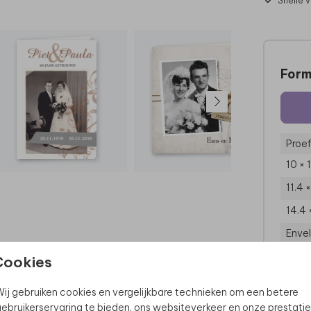
Snelle 
Form
Proef
10 × 
11.4 
14.4 
Enve
Cookies
ij gebruiken cookies en vergelijkbare technieken om een betere
ebruikerservaring te bieden, ons websiteverkeer en onze prestatie