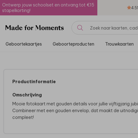
Ontwerp jouw schoolset en ontvang tot €15
4.5
stapelkorting!
Geboortekaartjes
Geboorteproducten
Trouwkaarten
Productinformatie
Omschrijving
Mooie fotokaart met gouden details voor jullie vijftigjarig jub
Combineer met een gouden envelop, dat maakt de uitnodig
compleet!