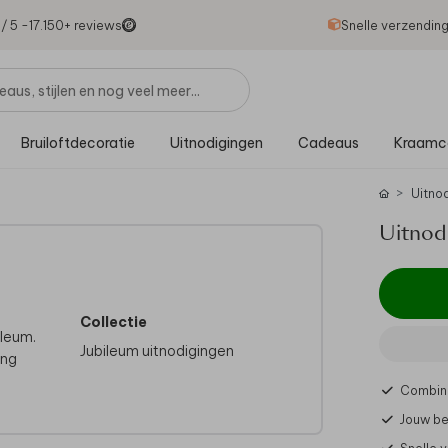
1
/ 5 -
17.150
+ reviews
Snelle verzendin
Bruiloftdecoratie
Uitnodigingen
Cadeaus
Kraamc
Uitno
Uitnodi
Collectie
ileum.
Jubileum uitnodigingen
ing
Combine
Jouw be