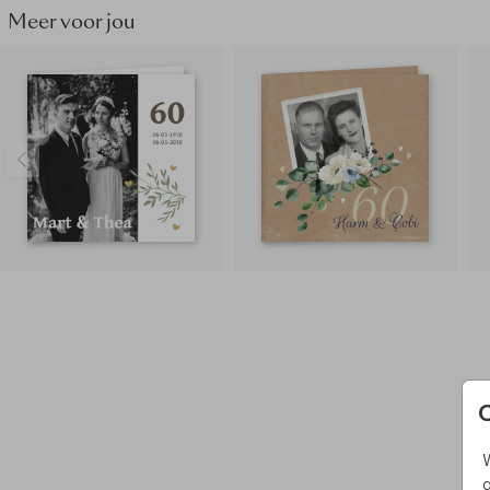
Meer voor jou
W
g