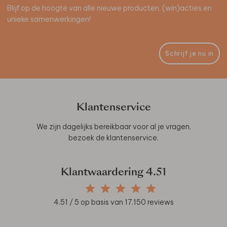
Blijf op de hoogte van alle nieuwe producten, (win)acties en
unieke samenwerkingen!
Schrijf je nu in
Klantenservice
We zijn dagelijks bereikbaar voor al je vragen,
bezoek de
klantenservice
.
Klantwaardering
4.51
4.51
/ 5 op basis van
17.150
reviews