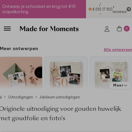
/
Ontwerp je schoolset en krijg tot €15
+
4.51
5
17.150
stapelkorting
reviews
-
0
Meer ontwerpen
Alle ontwerpe
Meer
Uitnodigingen
Jubileum uitnodigingen
Originele uitnodiging voor gouden huwelijk
met goudfolie en foto's