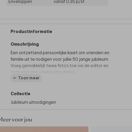
Enveloppen
vanaf 0,35
p/st
Productinformatie
Omschrijving
Een ontzettend persoonlijke kaart om vrienden en
familie uit te nodigen voor jullie 50 jarige jubileum.
Voeg gemakkelijk twee foto's toe via de editor en
zorg voor een unieke uitnodiging.
Toon meer
Let op: Deze kaart heeft een langere verzendtijd:
voor 18.00 uur besteld = de volgende werkdag
Collectie
gedrukt en verzonden.
Jubileum uitnodigingen
Meer voor jou