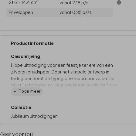
21.6 × 14.4 cm
vanaf 2,18
p/st
Enveloppen
vanaf 0,35
p/st
Productinformatie
Omschrijving
Hippe uitnodiging voor een feestje ter ere van een
zilveren bruidspaar. Door het simpele ontwerp in
lindegroen komt de typografie mooi naar voren. De
tekst, lettertypes en kleur pas je eenvoudig zelf aan
Toon meer
in de online editor. Het kleine hartje onder de tekst
zorgt voor een romantisch accent.
Dit product maakt deel uit van
een complete set in
Collectie
deze stijl.
Jubileum uitnodigingen
Meer voor jou