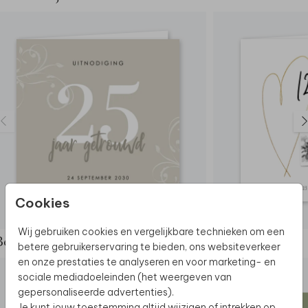
Cookies
Wij gebruiken cookies en vergelijkbare technieken om een
Bekijk de complete set
betere gebruikerservaring te bieden, ons websiteverkeer
en onze prestaties te analyseren en voor marketing- en
sociale mediadoeleinden (het weergeven van
gepersonaliseerde advertenties).
Je kunt jouw toestemming altijd wijzigen of intrekken op