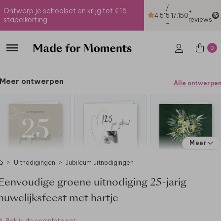
/
Ontwerp je schoolset en krijg tot €15
+
4.51
5
17.150
stapelkorting
reviews
-
0
Meer ontwerpen
Alle ontwerpe
Meer
Uitnodigingen
Jubileum uitnodigingen
Eenvoudige groene uitnodiging 25-jarig
huwelijksfeest met hartje
Bekijk de complete set