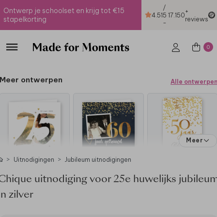
/
Ontwerp je schoolset en krijg tot €15
+
4.51
5
17.150
stapelkorting
reviews
-
0
Meer ontwerpen
Alle ontwerpe
Meer
Uitnodigingen
Jubileum uitnodigingen
Chique uitnodiging voor 25e huwelijks jubileu
in zilver