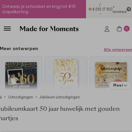
/
Ontwerp je schoolset en krijg tot €15
+
4.51
5
17.150
stapelkorting
reviews
-
0
Meer ontwerpen
Alle ontwerpe
Meer
Uitnodigingen
Jubileum uitnodigingen
Jubileumkaart 50 jaar huwelijk met gouden
hartjes