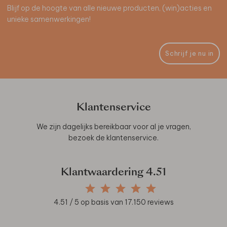
Blijf op de hoogte van alle nieuwe producten, (win)acties en
unieke samenwerkingen!
Schrijf je nu in
Klantenservice
We zijn dagelijks bereikbaar voor al je vragen,
bezoek de
klantenservice
.
Klantwaardering
4.51
4.51
/ 5 op basis van
17.150
reviews