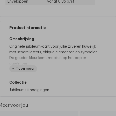
Enveloppen
vanaf 0,35
p/st
Productinformatie
Omschrijving
Originele jubileumkaart voor jullie zilveren huwelijk
met stoere letters, chique elementen en symbolen.
De gouden kleur komt mooi uit op het papier
parelmoer.
Toon meer
Collectie
Jubileum uitnodigingen
Meer voor jou