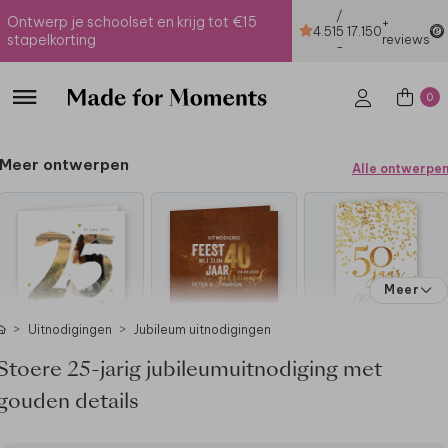
/
Ontwerp je schoolset en krijg tot €15
+
4.51
5
17.150
stapelkorting
reviews
-
0
Meer ontwerpen
Alle ontwerpe
Meer
Uitnodigingen
Jubileum uitnodigingen
Stoere 25-jarig jubileumuitnodiging met
gouden details