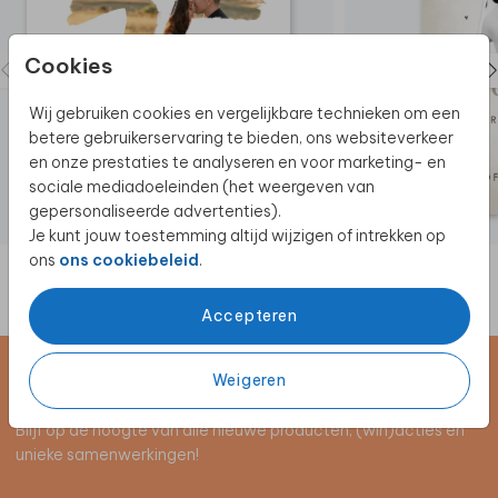
Cookies
Wij gebruiken cookies en vergelijkbare technieken om een
betere gebruikerservaring te bieden, ons websiteverkeer
en onze prestaties te analyseren en voor marketing- en
sociale mediadoeleinden (het weergeven van
gepersonaliseerde advertenties).
Je kunt jouw toestemming altijd wijzigen of intrekken op
ons
ons cookiebeleid
.
Accepteren
Weigeren
Schrijf je in voor de nieuwsbrief
Blijf op de hoogte van alle nieuwe producten, (win)acties en
unieke samenwerkingen!