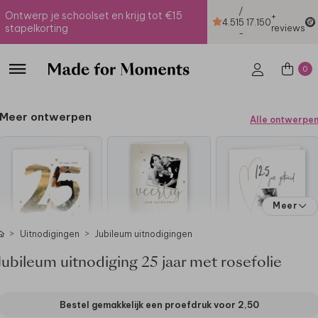
/
Ontwerp je schoolset en krijg tot €15
+
4.51
5
17.150
stapelkorting
reviews
-
0
Meer ontwerpen
Alle ontwerpe
Meer
Uitnodigingen
Jubileum uitnodigingen
Jubileum uitnodiging 25 jaar met rosefolie
Bestel gemakkelijk een proefdruk voor
2,50