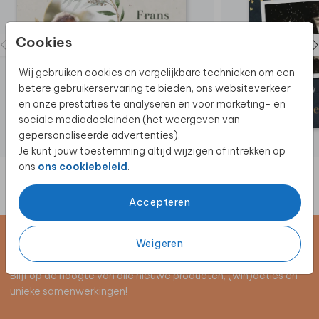
Cookies
Wij gebruiken cookies en vergelijkbare technieken om een
betere gebruikerservaring te bieden, ons websiteverkeer
en onze prestaties te analyseren en voor marketing- en
sociale mediadoeleinden (het weergeven van
gepersonaliseerde advertenties).
Je kunt jouw toestemming altijd wijzigen of intrekken op
ons
ons cookiebeleid
.
Accepteren
Weigeren
Schrijf je in voor de nieuwsbrief
Blijf op de hoogte van alle nieuwe producten, (win)acties en
unieke samenwerkingen!