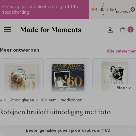
/
Ontwerp je schoolset en krijg tot €15
+
4.51
5
17.150
stapelkorting
reviews
-
0
Meer ontwerpen
Alle ontwerpe
Meer
Uitnodigingen
Jubileum uitnodigingen
Robijnen bruiloft uitnodiging met foto
Bestel gemakkelijk een proefdruk voor
1,00