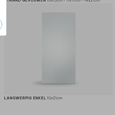
STAAND GEVOUWEN
10x15cm - 11x17cm - 14x21cm
LANGWERPIG ENKEL
10x21cm