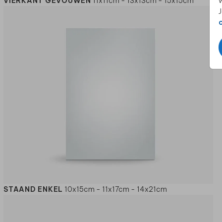
VIERKANT GEVOUWEN
11x11cm - 13x13cm - 15x15cm
w
J
STAAND ENKEL
10x15cm - 11x17cm - 14x21cm