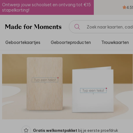
Ontwerp jouw schoolset en ontvang tot €15
4.5
stapelkorting!
Geboortekaartjes
Geboorteproducten
Trouwkaarten
Gratis welkomstpakket
bij je eerste proefdruk