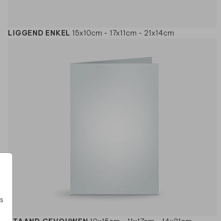
LIGGEND ENKEL
15x10cm - 17x11cm - 21x14cm
s