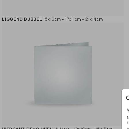
LIGGEND DUBBEL
15x10cm - 17x11cm - 21x14cm
W
g
t