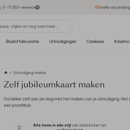
1
/ 5 -
17.150
+ reviews
Snelle verzendin
Bruiloftdecoratie
Uitnodigingen
Cadeaus
Kraamc
Uitnodiging maken
Zelf jubileumkaart maken
Ga lekker zelf aan de slag met het maken van je uitnodiging.
Het 
een proefdruk.
Alle items in één stijl
van sluitsticker tot
welkomstbord