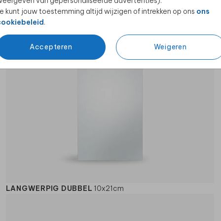
VIERKANT ENKEL
11x11cm - 13x13cm - 15x15cm
eergeven van gepersonaliseerde advertenties).
e kunt jouw toestemming altijd wijzigen of intrekken op ons
ons
cookiebeleid
.
Accepteren
Weigeren
LANGWERPIG DUBBEL
10x21cm