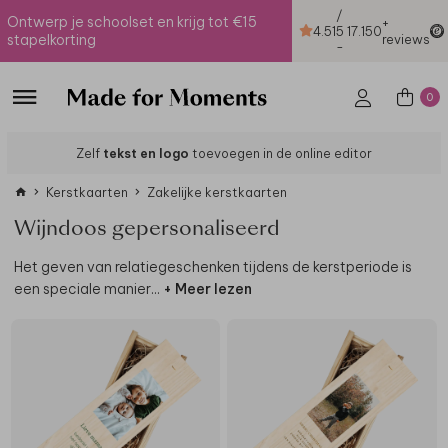
/
Ontwerp je schoolset en krijg tot €15
+
4.51
5
17.150
stapelkorting
reviews
-
0
Zelf
tekst en logo
toevoegen in de online editor
Kerstkaarten
Zakelijke kerstkaarten
Wijndoos gepersonaliseerd
Het geven van relatiegeschenken tijdens de kerstperiode is
een speciale manier
...
+ Meer lezen