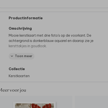
Productinformatie
Omschrijving
Mooie kerstkaart met drie foto's op de voorkant. De
achtergrond is donkerblauw aquarel en daarop zie je
kersttakjes in goudlook.
Toon meer
Bij Made for Moments gaan we altijd verder om jullie
moment speciaal te maken. Wil je iets aanpassen en
staat deze optie er niet tussen? Neem dan
contact
Collectie
met ons op, we helpen graag.
Kerstkaarten
Meer voor jou