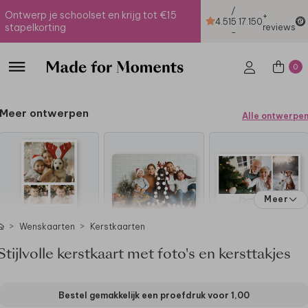
/
Ontwerp je schoolset en krijg tot €15
+
4.51
5
17.150
stapelkorting
reviews
-
0
Meer ontwerpen
Alle ontwerpe
Meer
Wenskaarten
Kerstkaarten
Stijlvolle kerstkaart met foto's en kersttakjes
Bestel gemakkelijk een proefdruk voor
1,00