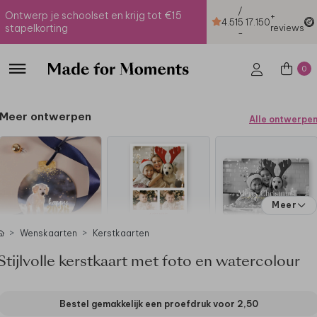
/
Ontwerp je schoolset en krijg tot €15
+
4.51
5
17.150
stapelkorting
reviews
-
0
Meer ontwerpen
Alle ontwerpe
Meer
Wenskaarten
Kerstkaarten
Stijlvolle kerstkaart met foto en watercolour
Bestel gemakkelijk een proefdruk voor
2,50