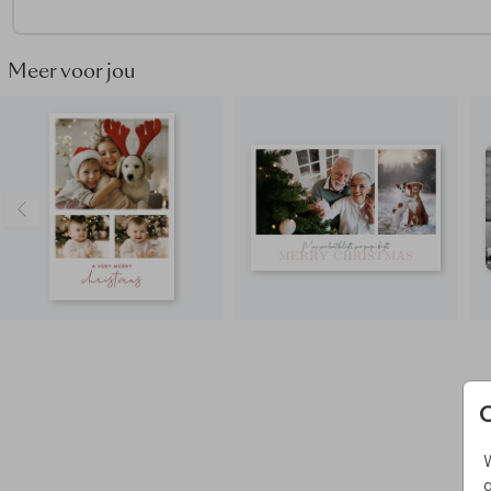
Meer bekijken? Ontdek hier
alle kerstkaarten met folie.
Meer voor jou
W
g