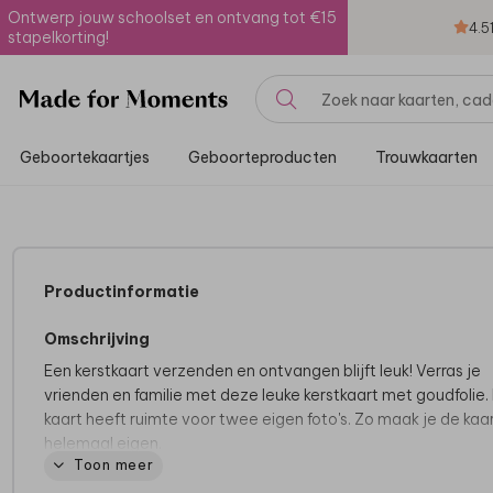
Ontwerp jouw schoolset en ontvang tot €15
4.5
stapelkorting!
Geboortekaartjes
Geboorteproducten
Trouwkaarten
Productinformatie
Omschrijving
Een kerstkaart verzenden en ontvangen blijft leuk! Verras je
vrienden en familie met deze leuke kerstkaart met goudfolie.
kaart heeft ruimte voor twee eigen foto's. Zo maak je de kaa
helemaal eigen.
Toon meer
Je past het ontwerp gemakkelijk zelf aan in de online editor.