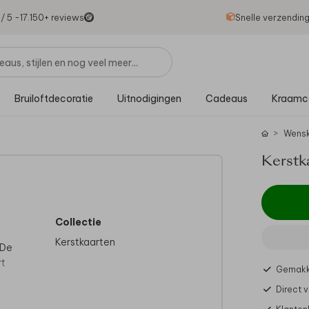
1
/ 5 -
17.150
+ reviews
Snelle verzendin
Bruiloftdecoratie
Uitnodigingen
Cadeaus
Kraamc
Wensk
Kerstka
Collectie
Kerstkaarten
 De
rt
Gemakke
Direct 