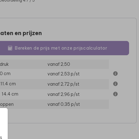
beoordeling 4.7 / 5
aten en prijzen
Bereken de prijs met onze prijscalculator
druk
vanaf 2,50
10 cm
vanaf 2,53
p/st
× 11.4 cm
vanaf 2,72
p/st
× 14.4 cm
vanaf 2,96
p/st
loppen
vanaf 0,35
p/st
s