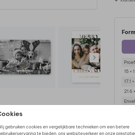
Klanten
Form
Proef
15 × 
17.1 
21.6 
Enve
Cookies
ij gebruiken cookies en vergelijkbare technieken om een betere
ebruikerservaring te bieden, ons websiteverkeer en onze prestatie