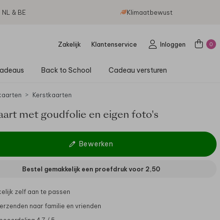
g NL & BE
Klimaatbewust
Zakelijk
Klantenservice
Inloggen
0
adeaus
Back to School
Cadeau versturen
aarten
Kerstkaarten
art met goudfolie en eigen foto's
Bewerken
Bestel gemakkelijk een proefdruk voor
2,50
lijk zelf aan te passen
verzenden naar familie en vrienden