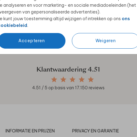
e analyseren en voor marketing- en sociale mediadoeleinden (het
eergeven van gepersonaliseerde advertenties).
e kunt jouw toestemming altijd wijzigen of intrekken op ons
ons
cookiebeleid
.
en unieke samenwerkingen!
Accepteren
Weigeren
Klantwaardering
4.51
4.51
/ 5 op basis van
17.150
reviews
INFORMATIE EN PRIJZEN
PRIVACY EN GARANTIE