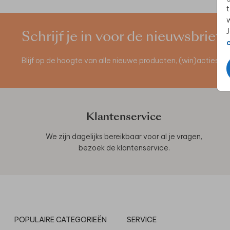
t
w
J
Schrijf je in voor de nieuwsbrief
Blijf op de hoogte van alle nieuwe producten, (win)acties 
Klantenservice
We zijn dagelijks bereikbaar voor al je vragen,
bezoek de
klantenservice
.
POPULAIRE CATEGORIEËN
SERVICE