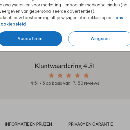
e analyseren en voor marketing- en sociale mediadoeleinden (het
eergeven van gepersonaliseerde advertenties).
e kunt jouw toestemming altijd wijzigen of intrekken op ons
ons
cookiebeleid
.
en unieke samenwerkingen!
Accepteren
Weigeren
Klantwaardering
4.51
4.51
/ 5 op basis van
17.150
reviews
INFORMATIE EN PRIJZEN
PRIVACY EN GARANTIE