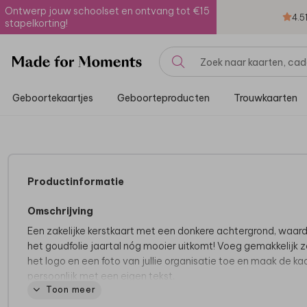
Ontwerp jouw schoolset en ontvang tot €15
4.5
stapelkorting!
Geboortekaartjes
Geboorteproducten
Trouwkaarten
Productinformatie
Omschrijving
Een zakelijke kerstkaart met een donkere achtergrond, waar
het goudfolie jaartal nóg mooier uitkomt! Voeg gemakkelijk z
het logo en een foto van jullie organisatie toe en maak de ka
persoonlijk met een eigen tekst.
Toon meer
Altijd een factuur achteraf beschikbaar. Liever bestellen op