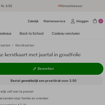
g NL & BE
Klimaatbewust
Zakelijk
Klantenservice
Inloggen
0
adeaus
Back to School
Cadeau versturen
aarten
Kerstkaarten
ke kerstkaart met jaartal in goudfolie
Bewerken
Bestel gemakkelijk een proefdruk voor
2,50
lijk zelf aan te passen
verzenden naar familie en vrienden