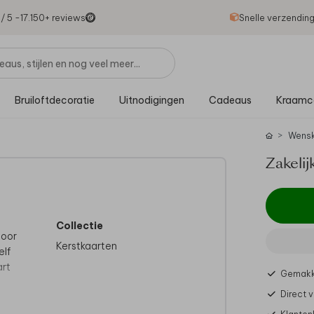
1
/ 5 -
17.150
+ reviews
Snelle verzendin
Bruiloftdecoratie
Uitnodigingen
Cadeaus
Kraamc
Wensk
Zakelij
Collectie
door
Kerstkaarten
elf
art
Gemakke
Direct 