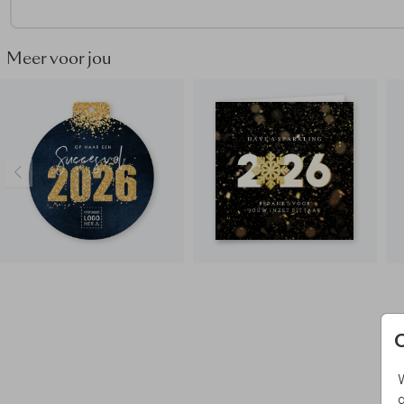
factuur? Lees dan
hier
verder.
Wil je iets aanpassen en staat deze optie er niet tussen? N
Meer voor jou
dan
contact
met ons op, we helpen graag.
W
g