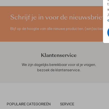
t
w
J
Schrijf je in voor de nieuwsbrief
Blijf op de hoogte van alle nieuwe producten, (win)acties 
Klantenservice
We zijn dagelijks bereikbaar voor al je vragen,
bezoek de
klantenservice
.
POPULAIRE CATEGORIEËN
SERVICE