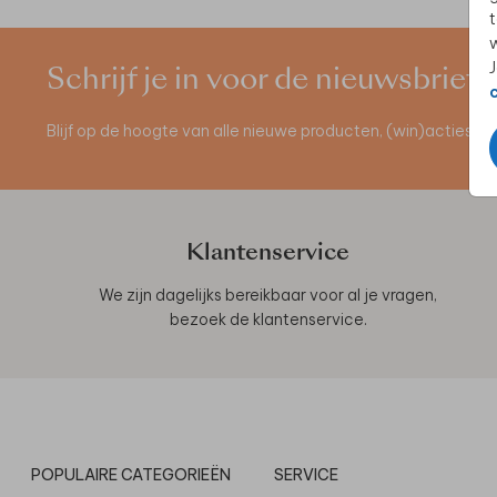
t
w
J
Schrijf je in voor de nieuwsbrief
Blijf op de hoogte van alle nieuwe producten, (win)acties 
Klantenservice
We zijn dagelijks bereikbaar voor al je vragen,
bezoek de
klantenservice
.
POPULAIRE CATEGORIEËN
SERVICE