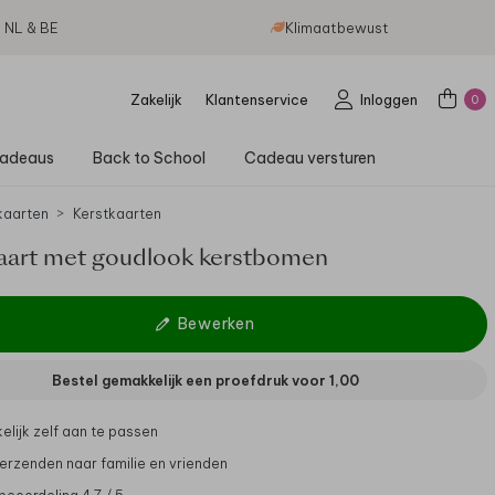
g NL & BE
Klimaatbewust
Zakelijk
Klantenservice
Inloggen
0
adeaus
Back to School
Cadeau versturen
aarten
Kerstkaarten
aart met goudlook kerstbomen
Bewerken
Bestel gemakkelijk een proefdruk voor
1,00
lijk zelf aan te passen
verzenden naar familie en vrienden