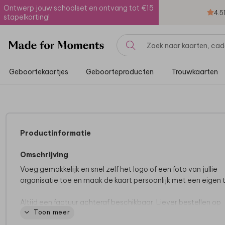
Ontwerp jouw schoolset en ontvang tot €15
4.5
stapelkorting!
Geboortekaartjes
Geboorteproducten
Trouwkaarten
Productinformatie
Omschrijving
Voeg gemakkelijk en snel zelf het logo of een foto van jullie
organisatie toe en maak de kaart persoonlijk met een eigen t
Altijd een factuur achteraf beschikbaar. Liever bestellen op
Toon meer
factuur? Lees dan
hier
verder.