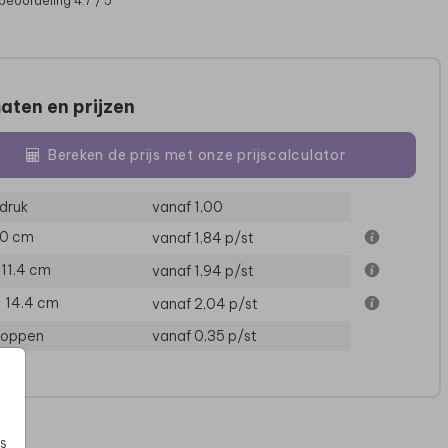
beoordeling 4.7 / 5
aten en prijzen
Bereken de prijs met onze prijscalculator
druk
vanaf 1,00
10 cm
vanaf 1,84
p/st
× 11.4 cm
vanaf 1,94
p/st
× 14.4 cm
vanaf 2,04
p/st
loppen
vanaf 0,35
p/st
s