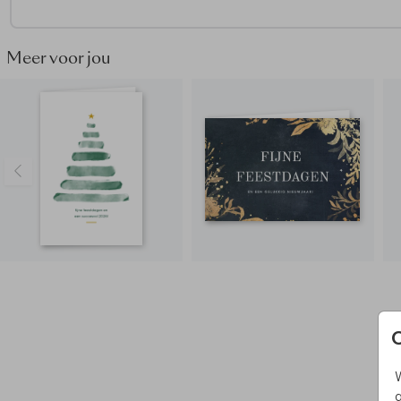
Vragen of wensen? Neem gerust
contact
met ons op.
Meer voor jou
W
g