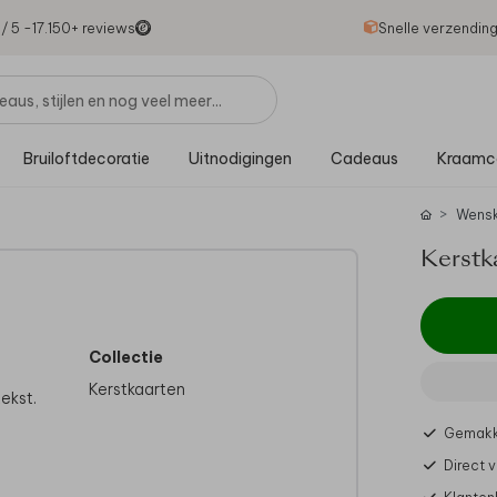
1
/ 5 -
17.150
+ reviews
Snelle verzendin
Bruiloftdecoratie
Uitnodigingen
Cadeaus
Kraamc
Wensk
Kerstk
Collectie
Kerstkaarten
ekst.
Gemakke
Direct 