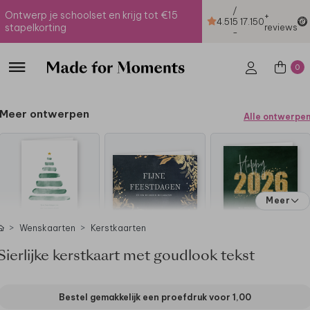
/
Ontwerp je schoolset en krijg tot €15
+
4.51
5
17.150
stapelkorting
reviews
-
0
Meer ontwerpen
Alle ontwerpe
Meer
Wenskaarten
Kerstkaarten
Sierlijke kerstkaart met goudlook tekst
Bestel gemakkelijk een proefdruk voor
1,00