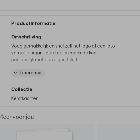
Productinformatie
Omschrijving
Voeg gemakkelijk en snel zelf het logo of een foto
van jullie organisatie toe en maak de kaart
persoonlijk met een eigen tekst.
Toon meer
Altijd een factuur achteraf beschikbaar. Liever
bestellen op factuur? Lees dan
hier
verder.
Collectie
Vragen of wensen? Neem gerust
contact
met ons
Kerstkaarten
op.
Meer voor jou