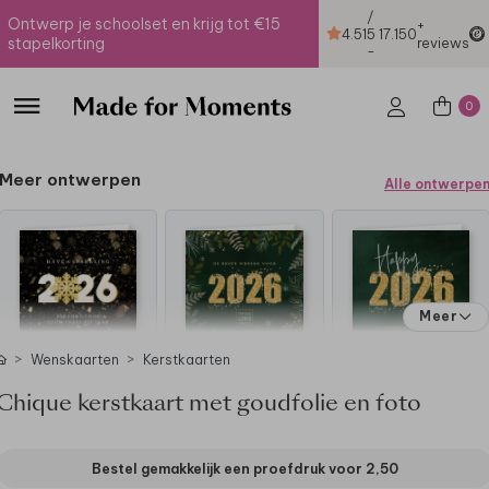
/
Ontwerp je schoolset en krijg tot €15
+
4.51
5
17.150
stapelkorting
reviews
-
0
Meer ontwerpen
Alle ontwerpe
Meer
Wenskaarten
Kerstkaarten
Chique kerstkaart met goudfolie en foto
Bestel gemakkelijk een proefdruk voor
2,50