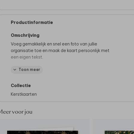
Productinformatie
Omschrijving
Voeg gemakkelijk en snel een foto van jullie
organisatie toe en maak de kaart persoonlijk met
een eigen tekst.
Toon meer
Altijd een factuur achteraf beschikbaar. Liever
bestellen op factuur? Lees dan
hier
verder.
Collectie
Kerstkaarten
Meer voor jou