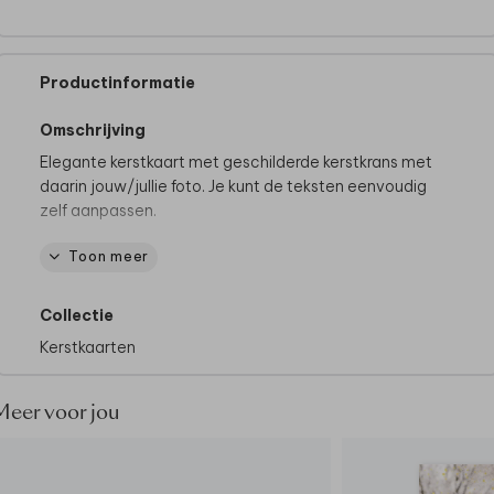
Productinformatie
Omschrijving
Elegante kerstkaart met geschilderde kerstkrans met
daarin jouw/jullie foto. Je kunt de teksten eenvoudig
zelf aanpassen.
Toon meer
Tips van onze makers:
• Maak altijd een proefdruk.
• De papiersoort coated karton past goed bij
Collectie
fotokaarten.
Kerstkaarten
• Kies een envelopkleur die de stijl van de kaart
benadrukt.
Meer voor jou