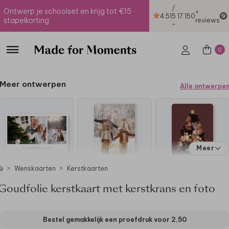
/
Ontwerp je schoolset en krijg tot €15
+
4.51
5
17.150
stapelkorting
reviews
-
0
Meer ontwerpen
Alle ontwerpe
Meer
Wenskaarten
Kerstkaarten
Goudfolie kerstkaart met kerstkrans en foto
Bestel gemakkelijk een proefdruk voor
2,50