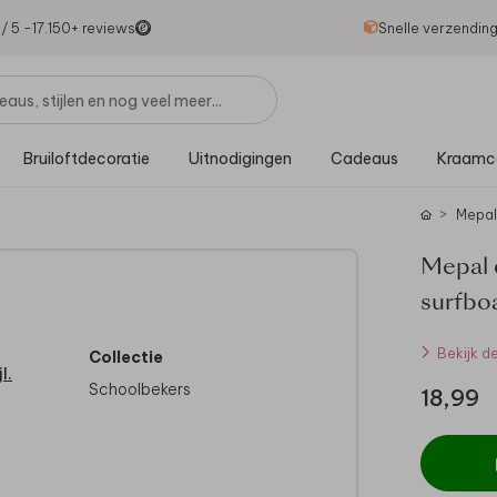
1
/ 5 -
17.150
+ reviews
Snelle verzendin
Bruiloftdecoratie
Uitnodigingen
Cadeaus
Kraamc
Mepal
Mepal 
surfbo
Bekijk d
Collectie
l.
Schoolbekers
18,99