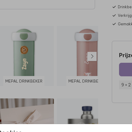
Drinkbe
Verkrij
n in
Gemakke
Prij
MEPAL DRINKBEKER
MEPAL DRINKBEKER
9 × 2