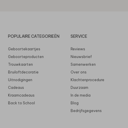
POPULAIRE CATEGORIEËN
SERVICE
Geboortekaartjes
Reviews
Geboorteproducten
Nieuwsbrief
Trouwkaarten
Samenwerken
Bruiloftdecoratie
Over ons
Uitnodigingen
Klachtenprocedure
Cadeaus
Duurzaam
Kraamcadeaus
In de media
Back to School
Blog
Bedrijfsgegevens