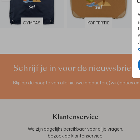
W
g
GYMTAS
KOFFERTJE
t
w
J
Schrijf je in voor de nieuwsbrief
Blijf op de hoogte van alle nieuwe producten, (win)acties 
Klantenservice
We zijn dagelijks bereikbaar voor al je vragen,
bezoek de
klantenservice
.