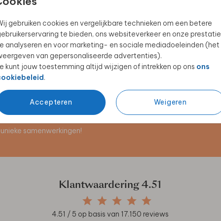
Cookies
ij gebruiken cookies en vergelijkbare technieken om een betere
ebruikerservaring te bieden, ons websiteverkeer en onze prestatie
LUXE CADEAUDOOS
MEPAL ISOLEERFLES
ME
e analyseren en voor marketing- en sociale mediadoeleinden (het
eergeven van gepersonaliseerde advertenties).
e kunt jouw toestemming altijd wijzigen of intrekken op ons
ons
cookiebeleid
.
Accepteren
Weigeren
en unieke samenwerkingen!
Klantwaardering
4.51
4.51
/ 5 op basis van
17.150
reviews