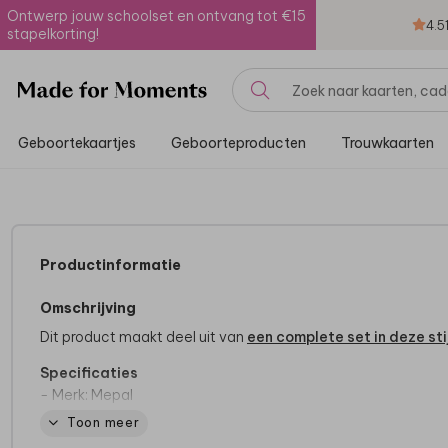
Ontwerp jouw schoolset en ontvang tot €15
4.5
stapelkorting!
Geboortekaartjes
Geboorteproducten
Trouwkaarten
Productinformatie
Omschrijving
Dit product maakt deel uit van
een complete set in deze stij
Specificaties
- Merk: Mepal
- Inhoud: 300 ml
Toon meer
- BPA-vrij