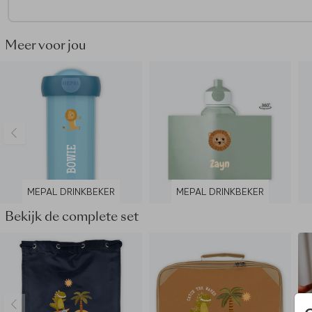
- Met draaidop
- Lekt niet
- Bij voorkeur met de hand wassen of tot maximaal 60 grade
Meer voor jou
de vaatwasser.
MEPAL DRINKBEKER
MEPAL DRINKBEKER
Bekijk de complete set