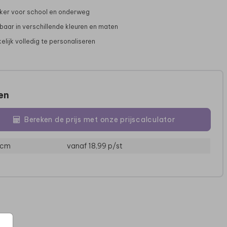
ker voor school en onderweg
gbaar in verschillende kleuren en maten
lijk volledig te personaliseren
zen
Bereken de prijs met onze prijscalculator
MEPAL DRINKBEKER
MEPAL DRINKBEKER
ME
 cm
vanaf 18,99
p/st