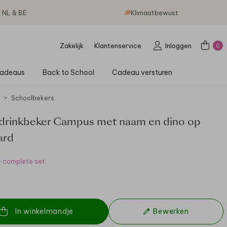
g NL & BE
Klimaatbewust
Zakelijk
Klantenservice
Inloggen
0
adeaus
Back to School
Cadeau versturen
Schoolbekers
drinkbeker Campus met naam en dino op
ard
e complete set
In winkelmandje
Bewerken