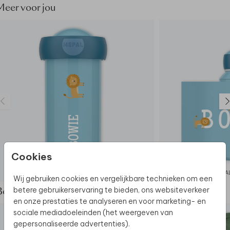
Meer voor jou
- Lekt niet
- Bij voorkeur met de hand wassen of tot maximaal
60 graden in de vaatwasser
Cookies
MEPAL DRINKBEKER
MEPA
Wij gebruiken cookies en vergelijkbare technieken om een
betere gebruikerservaring te bieden, ons websiteverkeer
Bekijk de complete set
en onze prestaties te analyseren en voor marketing- en
sociale mediadoeleinden (het weergeven van
gepersonaliseerde advertenties).