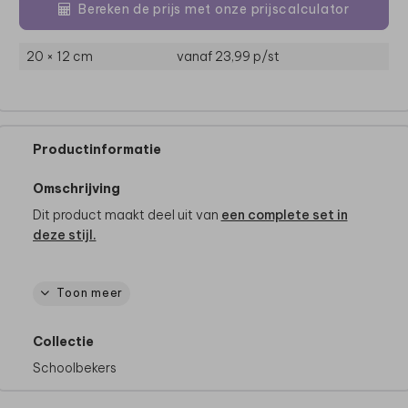
Bereken de prijs met onze prijscalculator
20 × 12 cm
vanaf 23,99
p/st
Productinformatie
Omschrijving
Dit product maakt deel uit van
een complete set in
deze stijl.
Toon meer
Specificaties
- Merk: Mepal
Collectie
- Inhoud: 400 ml
- BPA-vrij
Schoolbekers
- Met één druk op de knop komt de drinktuit omhoog
- Bevat een handige lus om de fles vast te houden