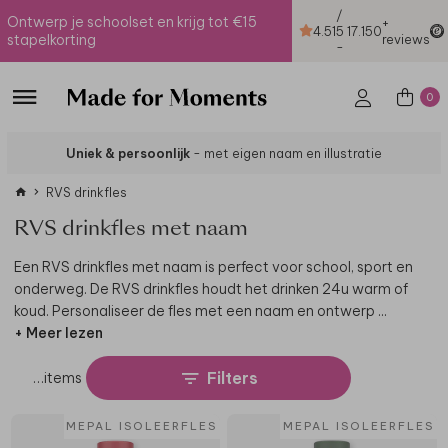
/
Ontwerp je schoolset en krijg tot €15
+
4.51
5
17.150
stapelkorting
reviews
-
0
Uniek & persoonlijk
- met eigen naam en illustratie
RVS drinkfles
RVS drinkfles met naam
Een RVS drinkfles met naam is perfect voor school, sport en
onderweg. De RVS drinkfles houdt het drinken 24u warm of
koud. Personaliseer de fles met een naam en ontwerp
...
+ Meer lezen
Filters
…
items
MEPAL ISOLEERFLES
MEPAL ISOLEERFLES