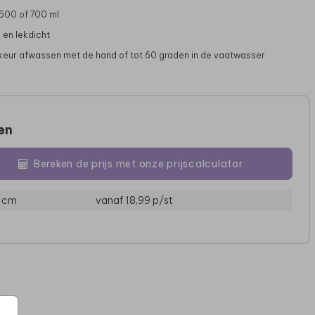
 500 of 700 ml
 en lekdicht
rkeur afwassen met de hand of tot 60 graden in de vaatwasser
zen
Bereken de prijs met onze prijscalculator
MEPAL WATERFLES
MEPAL WATERFLES
ME
3 cm
vanaf 18,99
p/st