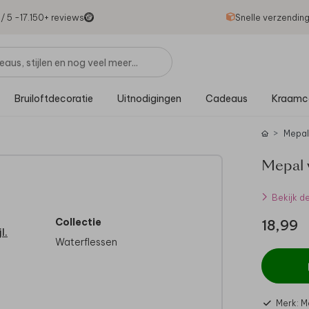
1
/ 5 -
17.150
+ reviews
Snelle verzendin
Bruiloftdecoratie
Uitnodigingen
Cadeaus
Kraamc
Mepal
Mepal w
Bekijk d
Collectie
18,99
l.
Waterflessen
Merk: M