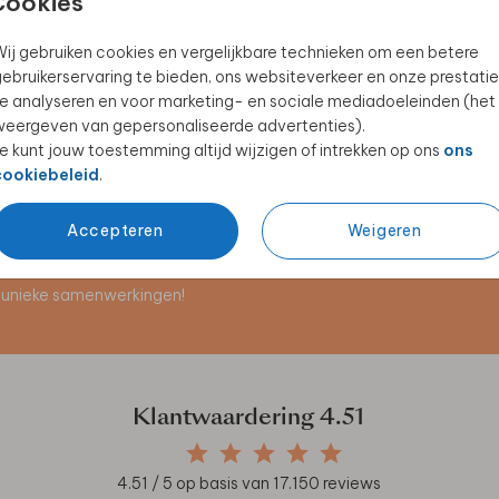
Cookies
ij gebruiken cookies en vergelijkbare technieken om een betere
ebruikerservaring te bieden, ons websiteverkeer en onze prestatie
KINDERBEKER
KINDERBORDJE
e analyseren en voor marketing- en sociale mediadoeleinden (het
eergeven van gepersonaliseerde advertenties).
e kunt jouw toestemming altijd wijzigen of intrekken op ons
ons
cookiebeleid
.
Accepteren
Weigeren
en unieke samenwerkingen!
Klantwaardering
4.51
4.51
/ 5 op basis van
17.150
reviews