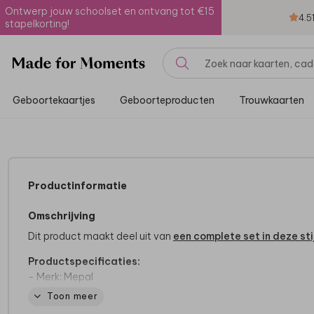
Ontwerp jouw schoolset en ontvang tot €15
4.5
stapelkorting!
Geboortekaartjes
Geboorteproducten
Trouwkaarten
Productinformatie
Omschrijving
Dit product maakt deel uit van
een complete set in deze stij
Productspecificaties:
- Merk: Mepal
- Inhoud: 500 ml of 700 ml
Toon meer
- 100% lekvrij!