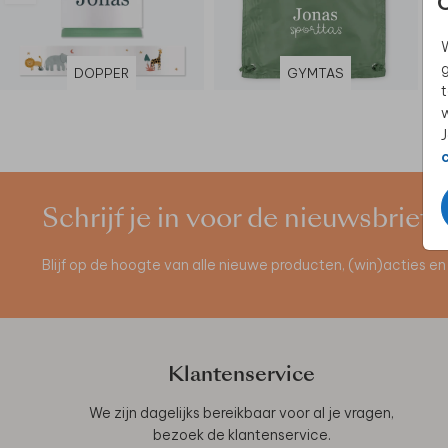
W
g
DOPPER
GYMTAS
t
w
J
Schrijf je in voor de nieuwsbrief
Blijf op de hoogte van alle nieuwe producten, (win)acties 
Klantenservice
We zijn dagelijks bereikbaar voor al je vragen,
bezoek de
klantenservice
.