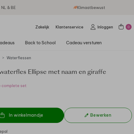
g NL & BE
Klimaatbewust
Zakelijk
Klantenservice
Inloggen
0
adeaus
Back to School
Cadeau versturen
Waterflessen
aterfles Ellipse met naam en giraffe
e complete set
In winkelmandje
Bewerken
epal