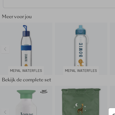
- De draaidop heeft een handige lus
- BPA vrij
- Kan in de vaatwasser op max. 60 graden
Meer voor jou
- Ook geschikt voor koolzuurhoudende dranken
MEPAL WATERFLES
MEPAL WATERFLES
Bekijk de complete set