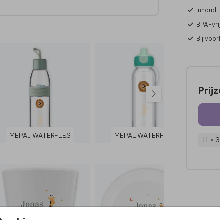
Inhoud:
BPA-vrij
Bij voo
Prij
MEPAL WATERFLES
MEPAL WATERFLES
11 × 