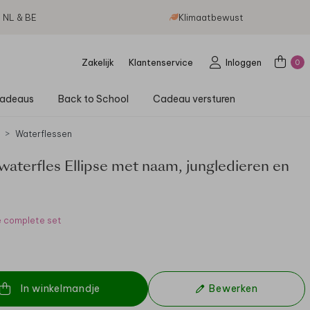
g NL & BE
Klimaatbewust
Zakelijk
Klantenservice
Inloggen
0
adeaus
Back to School
Cadeau versturen
Waterflessen
waterfles Ellipse met naam, jungledieren en
n
e complete set
In winkelmandje
Bewerken