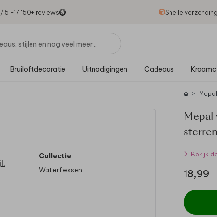
1
/ 5 -
17.150
+ reviews
Snelle verzendin
Bruiloftdecoratie
Uitnodigingen
Cadeaus
Kraamc
Mepal
Mepal 
sterre
Bekijk d
Collectie
l.
Waterflessen
18,99