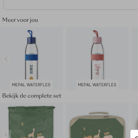
- De draaidop heeft een handige lus
- BPA vrij
- Kan in de vaatwasser op max. 60 graden
Meer voor jou
- Ook geschikt voor koolzuurhoudende dranken
MEPAL WATERFLES
MEPAL WATERFLES
Bekijk de complete set