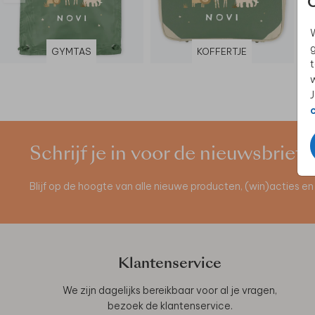
W
g
GYMTAS
KOFFERTJE
t
w
J
Schrijf je in voor de nieuwsbrief
Blijf op de hoogte van alle nieuwe producten, (win)acties 
Klantenservice
We zijn dagelijks bereikbaar voor al je vragen,
bezoek de
klantenservice
.