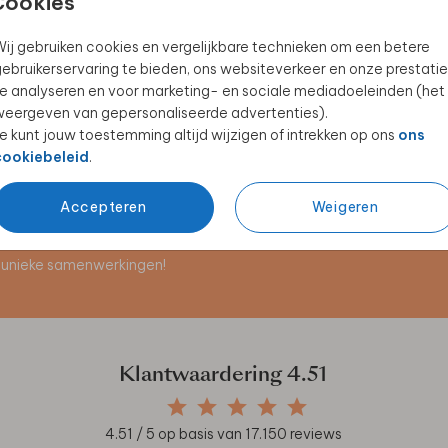
Cookies
ij gebruiken cookies en vergelijkbare technieken om een betere
ebruikerservaring te bieden, ons websiteverkeer en onze prestatie
BROODTROMMEL
MEPAL ISOLEERFLES
e analyseren en voor marketing- en sociale mediadoeleinden (het
eergeven van gepersonaliseerde advertenties).
e kunt jouw toestemming altijd wijzigen of intrekken op ons
ons
cookiebeleid
.
Accepteren
Weigeren
en unieke samenwerkingen!
Klantwaardering
4.51
4.51
/ 5 op basis van
17.150
reviews