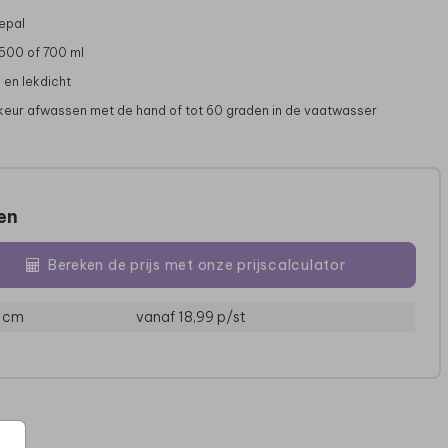
epal
 500 of 700 ml
 en lekdicht
rkeur afwassen met de hand of tot 60 graden in de vaatwasser
zen
Bereken de prijs met onze prijscalculator
MEPAL WATERFLES
MEPAL WATERFLES
ME
3 cm
vanaf 18,99
p/st