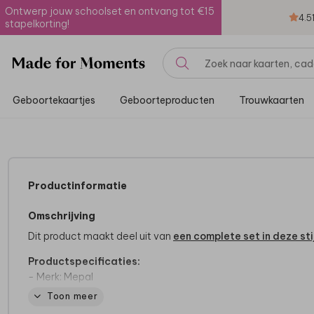
Ontwerp jouw schoolset en ontvang tot €15
4.5
stapelkorting!
Geboortekaartjes
Geboorteproducten
Trouwkaarten
Productinformatie
Omschrijving
Dit product maakt deel uit van
een complete set in deze stij
Productspecificaties:
- Merk: Mepal
- Inhoud: 500 ml of 700 ml
Toon meer
- 100% lekvrij!