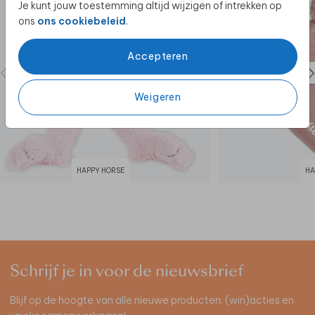
Je kunt jouw toestemming altijd wijzigen of intrekken op
ons
ons cookiebeleid
.
Accepteren
Weigeren
HAPPY HORSE
HA
Schrijf je in voor de nieuwsbrief
Blijf op de hoogte van alle nieuwe producten, (win)acties en