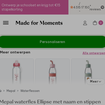
/
Ontwerp je schoolset en krijg tot €15
+
4.51
5
17.150
stapelkorting
reviews
-
0
Personaliseren
Meer ontwerpen
Alle ontwerpe
Meer
Mepal
Waterflessen
Mepal waterfles Ellipse met naam en stippen