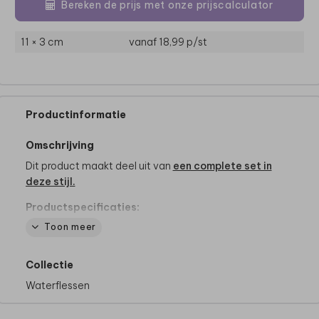
Bereken de prijs met onze prijscalculator
11 × 3 cm
vanaf 18,99
p/st
Productinformatie
Omschrijving
Dit product maakt deel uit van
een complete set in
deze stijl.
Productspecificaties:
- Merk: Mepal
Toon meer
- Inhoud: 500 ml of 700 ml
- 100% lekvrij!
Collectie
- De draaidop heeft een handige lus
- BPA vrij
Waterflessen
- Kan in de vaatwasser op max. 60 graden
- Ook geschikt voor koolzuurhoudende dranken