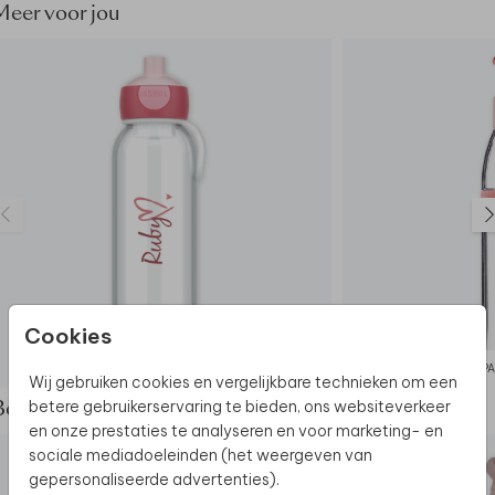
Meer voor jou
Cookies
MEPAL WATERFLES
MEPA
Wij gebruiken cookies en vergelijkbare technieken om een
betere gebruikerservaring te bieden, ons websiteverkeer
Bekijk de complete set
en onze prestaties te analyseren en voor marketing- en
sociale mediadoeleinden (het weergeven van
gepersonaliseerde advertenties).