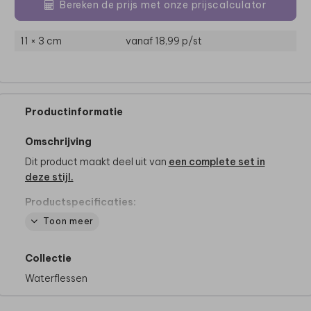
Bereken de prijs met onze prijscalculator
11 × 3 cm
vanaf 18,99
p/st
Productinformatie
Omschrijving
Dit product maakt deel uit van
een complete set in
deze stijl.
Productspecificaties:
- Merk: Mepal
Toon meer
- Inhoud: 500 ml of 700 ml
- 100% lekvrij!
Collectie
- De draaidop heeft een handige lus
- BPA vrij
Waterflessen
- Kan in de vaatwasser op max. 60 graden
- Ook geschikt voor koolzuurhoudende dranken