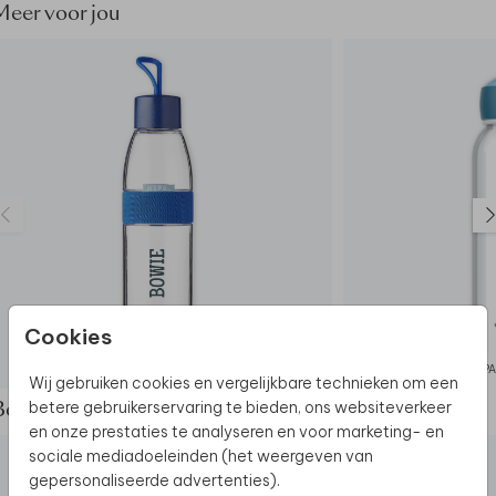
Meer voor jou
Cookies
MEPAL WATERFLES
MEPA
Wij gebruiken cookies en vergelijkbare technieken om een
betere gebruikerservaring te bieden, ons websiteverkeer
Bekijk de complete set
en onze prestaties te analyseren en voor marketing- en
sociale mediadoeleinden (het weergeven van
gepersonaliseerde advertenties).