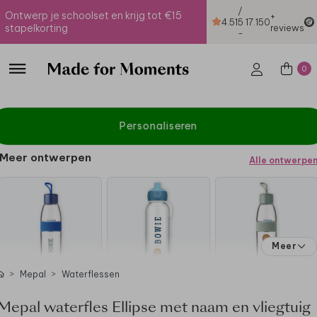
/
Ontwerp je schoolset en krijg tot €15
+
4.51
5
17.150
stapelkorting
reviews
-
0
Personaliseren
Meer ontwerpen
Alle ontwerpe
Meer
Mepal
Waterflessen
Mepal waterfles Ellipse met naam en vliegtuig