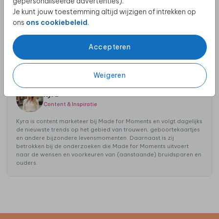
gepersonaliseerde advertenties).
Je kunt jouw toestemming altijd wijzigen of intrekken op
ons
ons cookiebeleid
.
Accepteren
AI-gebruik bij huwelijksvoorbereidingen
Weigeren
Kyra
Content & Inspiratie
Kyra is content marketeer bij Made for Moments en volgt dagelijks
de nieuwste trends op het gebied van trouwen, geboortekaartjes
en andere bijzondere levensmomenten. Daarnaast is zij
betrokken bij de onderzoeken die Made for Moments uitvoert
naar de wensen en voorkeuren van (aanstaande) bruidsparen en
ouders.