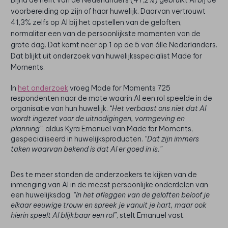
voorbereiding op zijn of haar huwelijk. Daarvan vertrouwt
41,3% zelfs op AI bij het opstellen van de geloften,
normaliter een van de persoonlijkste momenten van de
grote dag. Dat komt neer op 1 op de 5 van álle Nederlanders.
Dat blijkt uit onderzoek van huwelijksspecialist Made for
Moments.
In
het onderzoek
vroeg Made for Moments 725
respondenten naar de mate waarin AI een rol speelde in de
organisatie van hun huwelijk.
“Het verbaast ons niet dat AI
wordt ingezet voor de uitnodigingen, vormgeving en
planning”
, aldus Kyra Emanuel van Made for Moments,
gespecialiseerd in huwelijksproducten.
“Dat zijn immers
taken waarvan bekend is dat AI er goed in is.”
Des te meer stonden de onderzoekers te kijken van de
inmenging van AI in de meest persoonlijke onderdelen van
een huwelijksdag.
“In het afleggen van de geloften beloof je
elkaar eeuwige trouw en spreek je vanuit je hart, maar ook
hierin speelt AI blijkbaar een rol”
, stelt Emanuel vast.