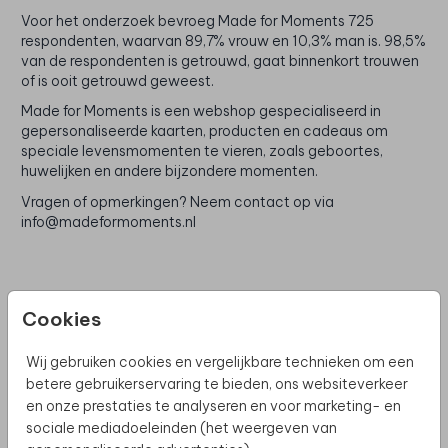
Voor het onderzoek bevroeg Made for Moments 725
respondenten, waarvan 89,7% vrouw en 10,3% man is. 98,5%
van de respondenten is getrouwd, gaat binnenkort trouwen
of is ooit getrouwd geweest.
Made for Moments is een webshop gespecialiseerd in
gepersonaliseerde kaarten, producten en cadeaus om
speciale levensmomenten te vieren, zoals geboortes,
huwelijken en andere bijzondere momenten.
Vragen of opmerkingen? Neem contact op via
info@madeformoments.nl
Cookies
Wij gebruiken cookies en vergelijkbare technieken om een
betere gebruikerservaring te bieden, ons websiteverkeer
en onze prestaties te analyseren en voor marketing- en
sociale mediadoeleinden (het weergeven van