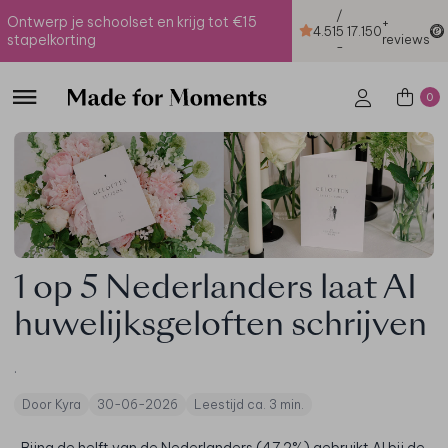
/
Ontwerp je schoolset en krijg tot €15
+
4.51
5
17.150
stapelkorting
reviews
-
0
1 op 5 Nederlanders laat AI
huwelijksgeloften schrijven
.
Door Kyra
30-06-2026
Leestijd ca. 3 min.
Bijna de helft van de Nederlanders (47,2%) gebruikt AI bij de