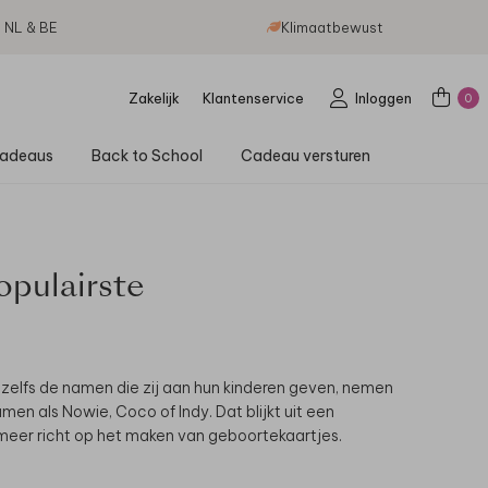
g NL & BE
Klimaatbewust
Zakelijk
Klantenservice
Inloggen
0
adeaus
Back to School
Cadeau versturen
pulairste
n zelfs de namen die zij aan hun kinderen geven, nemen
en als Nowie, Coco of Indy. Dat blijkt uit een
eer richt op het maken van geboortekaartjes.