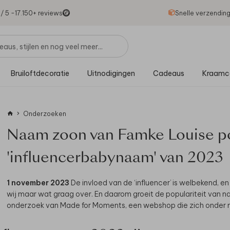
1
/ 5 -
17.150
+ reviews
Snelle verzendin
Bruiloftdecoratie
Uitnodigingen
Cadeaus
Kraamc
Onderzoeken
Naam zoon van Famke Louise po
'influencerbabynaam' van 2023
1 november 2023
De invloed van de ‘influencer’ is welbekend, e
wij maar wat graag over. En daarom groeit de populariteit van nam
onderzoek van Made for Moments, een webshop die zich onder m