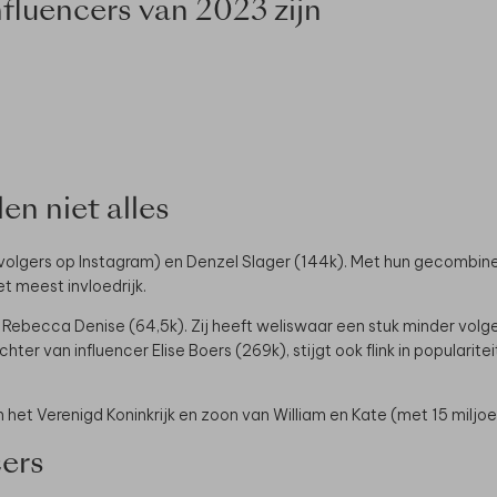
fluencers van 2023 zijn
en niet alles
 volgers op Instagram) en Denzel Slager (144k). Met hun gecombinee
t meest invloedrijk.
 Rebecca Denise (64,5k). Zij heeft weliswaar een stuk minder volg
r van influencer Elise Boers (269k), stijgt ook flink in popularit
 het Verenigd Koninkrijk en zoon van William en Kate (met 15 miljo
cers