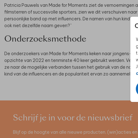
Patricia Pauwels van Made for Moments ziet de vernoemingen al
filmsterren of succesvolle sporters, zien we dit verschuiven na
persoonlijke band op met influencers. De namen van hun kindere
ook niet dezelfde naam geven?”
Onderzoeksmethode
W
g
t
De onderzoekers van Made for Moments keken naar jongens- en me
w
opzichte van 2022 en tenminste 40 keer gebruikt werden. Vervol
J
ze naar de mogelijke verbanden tussen het gebruik van de naa
kind van de influencers en de populariteit ervan zo aannemelijk m
Schrijf je in voor de nieuwsbrief
Blijf op de hoogte van alle nieuwe producten, (win)acties 