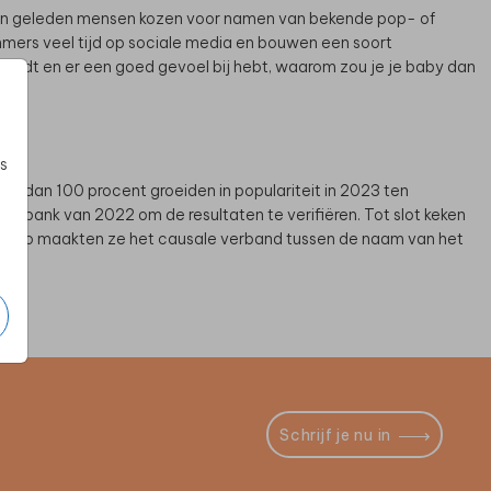
jaren geleden mensen kozen voor namen van bekende pop- of
immers veel tijd op sociale media en bouwen een soort
vindt en er een goed gevoel bij hebt, waarom zou je je baby dan
s
r dan 100 procent groeiden in populariteit in 2023 ten
gsbank van 2022 om de resultaten te verifiëren. Tot slot keken
rs. Zo maakten ze het causale verband tussen de naam van het
Schrijf je nu in