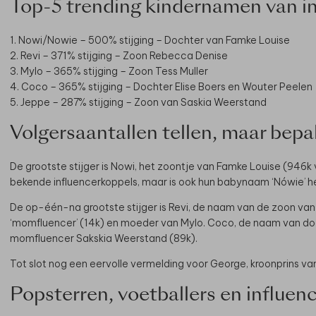
Top-5 trending kindernamen van in
1. Nowi/Nowie – 500% stijging – Dochter van Famke Louise
2. Revi – 371% stijging – Zoon Rebecca Denise
3. Mylo – 365% stijging – Zoon Tess Muller
4. Coco – 365% stijging – Dochter Elise Boers en Wouter Peelen
5. Jeppe – 287% stijging – Zoon van Saskia Weerstand
Volgersaantallen tellen, maar bepal
De grootste stijger is Nowi, het zoontje van Famke Louise (946k
bekende influencerkoppels, maar is ook hun babynaam ‘Nówie’ he
De op-één-na grootste stijger is Revi, de naam van de zoon van
‘momfluencer’ (14k) en moeder van Mylo. Coco, de naam van dochte
momfluencer Sakskia Weerstand (89k).
Tot slot nog een eervolle vermelding voor George, kroonprins van
Popsterren, voetballers en influen