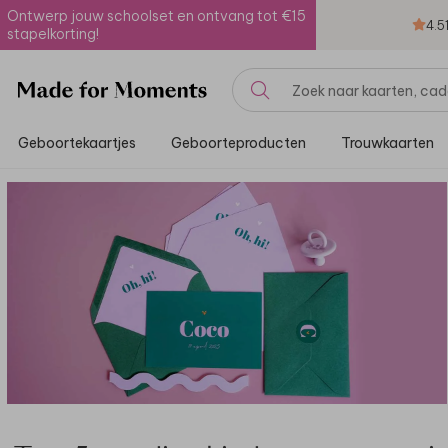
Ontwerp jouw schoolset en ontvang tot €15
4.5
stapelkorting!
Geboortekaartjes
Geboorteproducten
Trouwkaarten