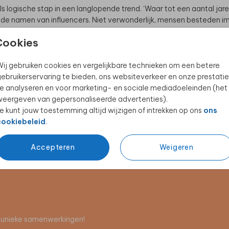
s logische stap in een langlopende trend. ‘Waar tot een aantal 
ar de namen van influencers. Niet verwonderlijk, mensen besteden 
n komen ze daardoor veel mee in aanraking. En als je de naam mooi 
Cookies
ij gebruiken cookies en vergelijkbare technieken om een betere
ebruikerservaring te bieden, ons websiteverkeer en onze prestatie
e analyseren en voor marketing- en sociale mediadoeleinden (het
isjesnamen in hun bestand die in de eerste helft van het jaar mee
eergeven van gepersonaliseerde advertenties).
gens vergeleken ze de aantallen met die van de Sociale Verzekerin
e kunt jouw toestemming altijd wijzigen of intrekken op ons
ons
m en de namen van recent geboren kinderen van bekende influence
cookiebeleid
.
ogelijk.
Accepteren
Weigeren
en unieke samenwerkingen!