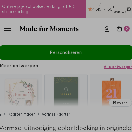
/
Ontwerp je schoolset en krijg tot €15
+
4.51
5
17.150
stapelkorting
reviews
-
0
Personaliseren
Meer ontwerpen
Alle ontwerpe
Meer
Kaarten maken
Vormselkaarten
Vormsel uitnodiging color blocking in originele