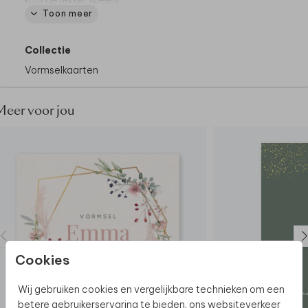
Toon meer
Collectie
Vormselkaarten
Meer voor jou
Cookies
Wij gebruiken cookies en vergelijkbare technieken om een
betere gebruikerservaring te bieden, ons websiteverkeer