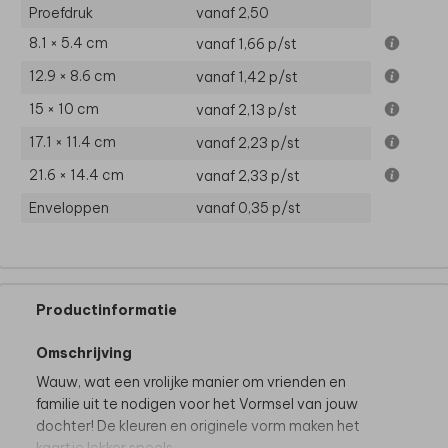
Proefdruk
vanaf 2,50
8.1 × 5.4 cm
vanaf 1,66
p/st
12.9 × 8.6 cm
vanaf 1,42
p/st
15 × 10 cm
vanaf 2,13
p/st
17.1 × 11.4 cm
vanaf 2,23
p/st
21.6 × 14.4 cm
vanaf 2,33
p/st
Enveloppen
vanaf 0,35
p/st
Productinformatie
Omschrijving
Wauw, wat een vrolijke manier om vrienden en
familie uit te nodigen voor het Vormsel van jouw
dochter! De kleuren en originele vorm maken het
kaartje lekker speels.