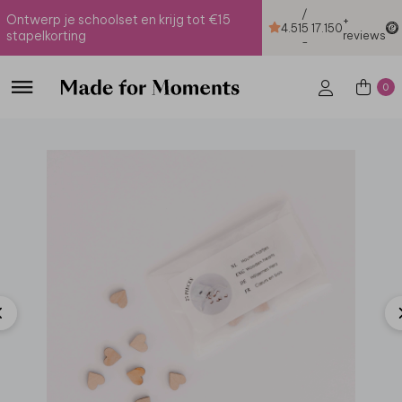
/
Ontwerp je schoolset en krijg tot €15
+
4.51
5
17.150
stapelkorting
reviews
-
0