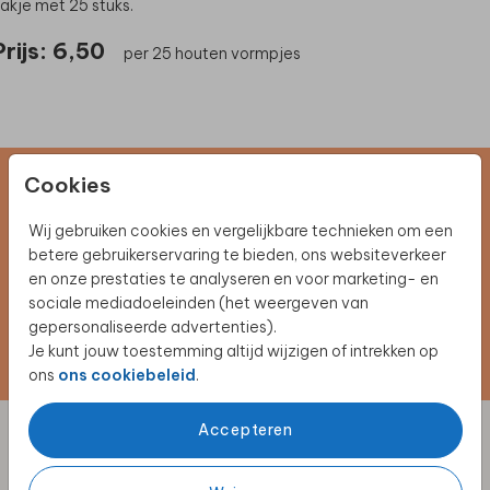
akje met 25 stuks.
Prijs:
6,50
per 25 houten vormpjes
Cookies
Schrijf je in voor de nieuwsbrief
Wij gebruiken cookies en vergelijkbare technieken om een
Blijf op de hoogte van alle nieuwe producten, (win)acties en
betere gebruikerservaring te bieden, ons websiteverkeer
unieke samenwerkingen!
en onze prestaties te analyseren en voor marketing- en
sociale mediadoeleinden (het weergeven van
gepersonaliseerde advertenties).
Schrijf je nu in
Je kunt jouw toestemming altijd wijzigen of intrekken op
ons
ons cookiebeleid
.
Accepteren
Klantenservice