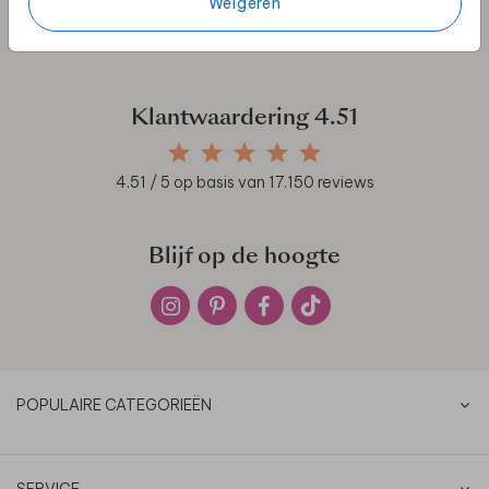
Weigeren
We zijn dagelijks bereikbaar voor al je vragen,
bezoek de
klantenservice
.
Klantwaardering
4.51
4.51
/ 5 op basis van
17.150
reviews
Blijf op de hoogte
POPULAIRE CATEGORIEËN
SERVICE