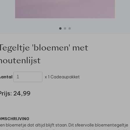
Tegeltje 'bloemen' met
houtenlijst
Aantal
x 1 Cadeaupakket
Prijs:
24,99
OMSCHRIJVING
en bloemetje dat altijd blijft staan. Dit sfeervolle bloementegeltje