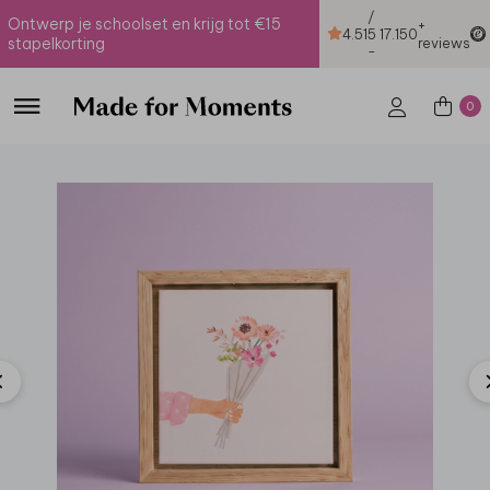
/
Ontwerp je schoolset en krijg tot €15
+
4.51
5
17.150
stapelkorting
reviews
-
0