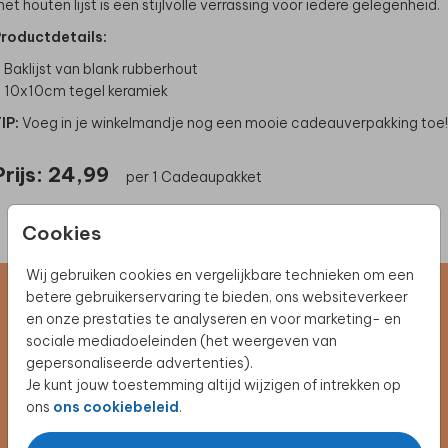
et houten lijst is een stijlvolle verrassing voor iedere gelegenheid.
roductdetails:
 Baklijst van blank rubberhout
 10x10cm tegel keramiek
IP:
Voeg in je winkelmandje nog een mooie cadeauverpakking toe!
Prijs:
24,99
per 1 Cadeaupakket
Cookies
Wij gebruiken cookies en vergelijkbare technieken om een
betere gebruikerservaring te bieden, ons websiteverkeer
Schrijf je in voor de nieuwsbrief
en onze prestaties te analyseren en voor marketing- en
sociale mediadoeleinden (het weergeven van
Blijf op de hoogte van alle nieuwe producten, (win)acties en
gepersonaliseerde advertenties).
unieke samenwerkingen!
Je kunt jouw toestemming altijd wijzigen of intrekken op
ons
ons cookiebeleid
.
Schrijf je nu in