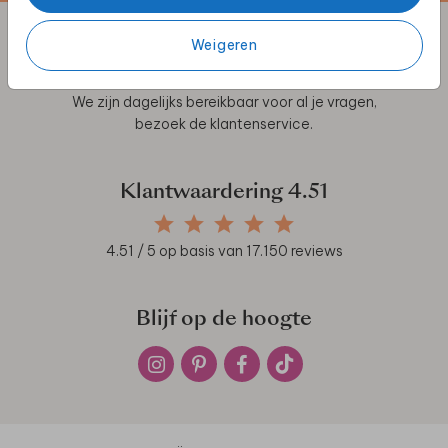
Weigeren
Klantenservice
We zijn dagelijks bereikbaar voor al je vragen,
bezoek de
klantenservice
.
Klantwaardering
4.51
4.51
/ 5 op basis van
17.150
reviews
Blijf op de hoogte