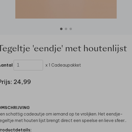
Tegeltje 'eendje' met houtenlijst
Aantal
x 1 Cadeaupakket
Prijs:
24,99
OMSCHRIJVING
en schattig cadeautje om iemand op te vrolijken. Het eendje-
egeltje met houten lijst brengt direct een speelse en lieve sfeer..
roductdetails: