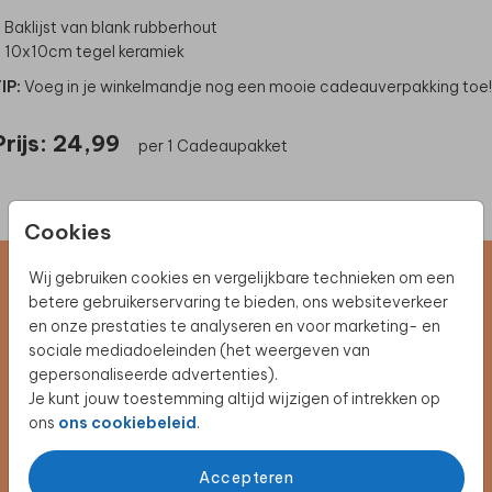
 Baklijst van blank rubberhout
 10x10cm tegel keramiek
IP:
Voeg in je winkelmandje nog een mooie cadeauverpakking toe!
Prijs:
24,99
per 1 Cadeaupakket
Cookies
Wij gebruiken cookies en vergelijkbare technieken om een
Schrijf je in voor de nieuwsbrief
betere gebruikerservaring te bieden, ons websiteverkeer
en onze prestaties te analyseren en voor marketing- en
Blijf op de hoogte van alle nieuwe producten, (win)acties en
sociale mediadoeleinden (het weergeven van
unieke samenwerkingen!
gepersonaliseerde advertenties).
Je kunt jouw toestemming altijd wijzigen of intrekken op
ons
ons cookiebeleid
.
Schrijf je nu in
Accepteren