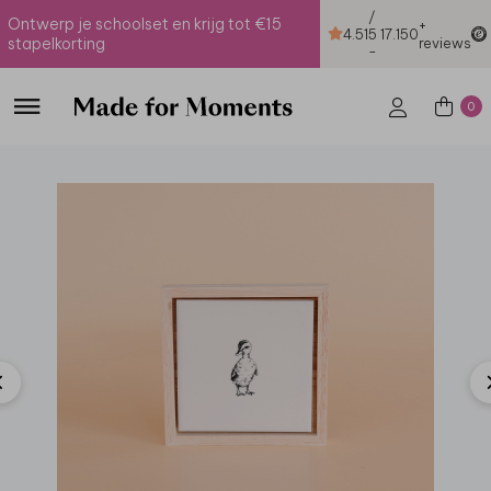
/
Ontwerp je schoolset en krijg tot €15
+
4.51
5
17.150
stapelkorting
reviews
-
0