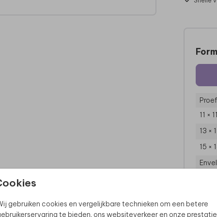
Snelle 
Form
Proef
11 × 
13 × 
15 × 
Enve
Cookies
ij gebruiken cookies en vergelijkbare technieken om een betere
ebruikerservaring te bieden, ons websiteverkeer en onze prestatie