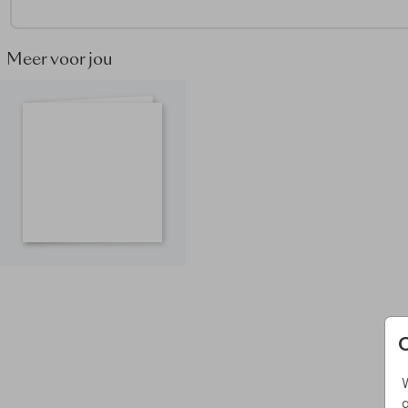
Meer voor jou
W
g