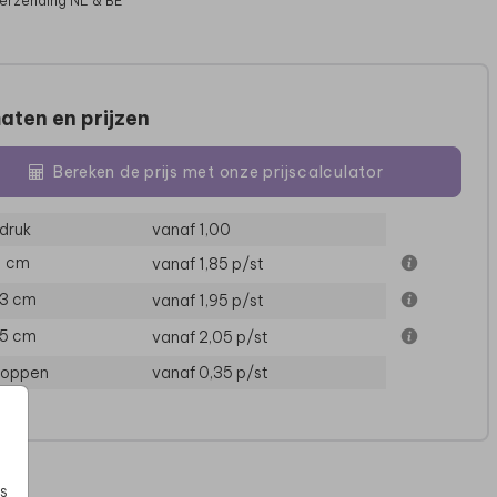
verzending NL & BE
aten en prijzen
Bereken de prijs met onze prijscalculator
druk
vanaf 1,00
11 cm
vanaf 1,85
p/st
13 cm
vanaf 1,95
p/st
15 cm
vanaf 2,05
p/st
loppen
vanaf 0,35
p/st
s