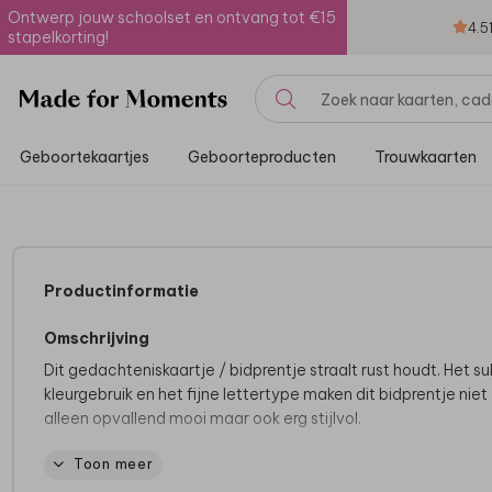
Ontwerp jouw schoolset en ontvang tot €15
4.5
stapelkorting!
Geboortekaartjes
Geboorteproducten
Trouwkaarten
Productinformatie
Omschrijving
Dit gedachteniskaartje / bidprentje straalt rust houdt. Het su
kleurgebruik en het fijne lettertype maken dit bidprentje niet
alleen opvallend mooi maar ook erg stijlvol.
Toon meer
Advies van de makers:
• Papiersoort yvori gold is prachtig bij dit ontwerp