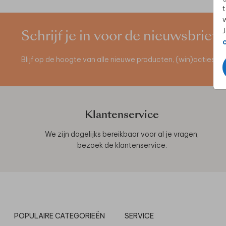
t
w
J
Schrijf je in voor de nieuwsbrief
Blijf op de hoogte van alle nieuwe producten, (win)acties 
Klantenservice
We zijn dagelijks bereikbaar voor al je vragen,
bezoek de
klantenservice
.
POPULAIRE CATEGORIEËN
SERVICE