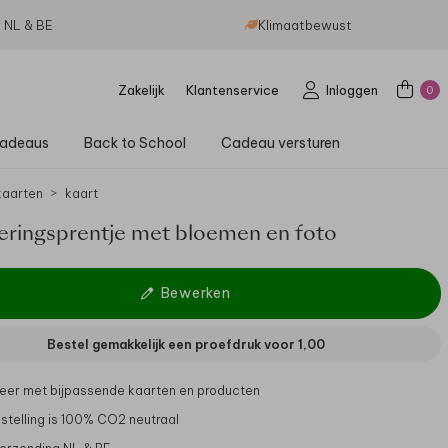
g NL & BE
Klimaatbewust
Zakelijk
Klantenservice
Inloggen
0
adeaus
Back to School
Cadeau versturen
aarten
kaart
eringsprentje met bloemen en foto
Bewerken
Bestel gemakkelijk een proefdruk voor
1,00
er met bijpassende kaarten en producten
stelling is 100% CO2 neutraal