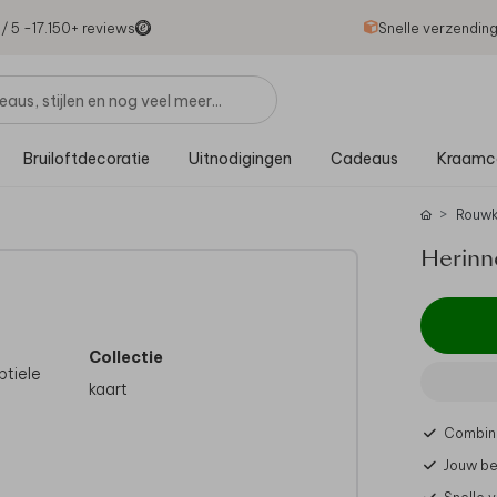
1
/ 5 -
17.150
+ reviews
Snelle verzendin
Bruiloftdecoratie
Uitnodigingen
Cadeaus
Kraamc
Rouwk
Herinn
Collectie
btiele
kaart
Combine
Jouw be