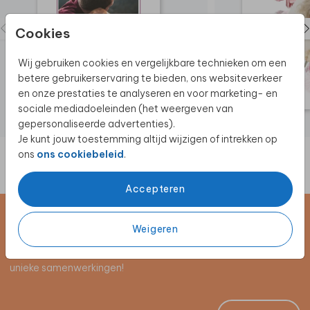
Cookies
Wij gebruiken cookies en vergelijkbare technieken om een
betere gebruikerservaring te bieden, ons websiteverkeer
en onze prestaties te analyseren en voor marketing- en
sociale mediadoeleinden (het weergeven van
gepersonaliseerde advertenties).
Je kunt jouw toestemming altijd wijzigen of intrekken op
ons
ons cookiebeleid
.
Accepteren
Schrijf je in voor de nieuwsbrief
Weigeren
Blijf op de hoogte van alle nieuwe producten, (win)acties en
unieke samenwerkingen!