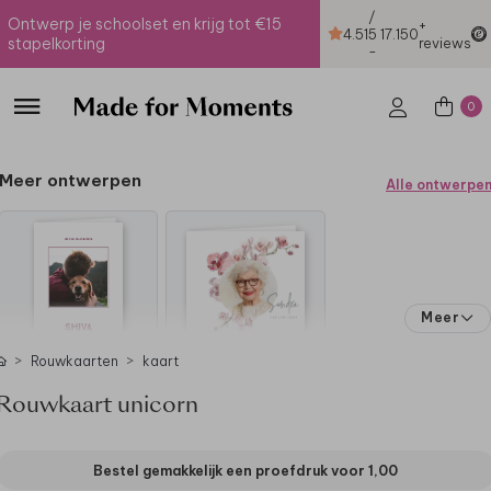
/
Ontwerp je schoolset en krijg tot €15
+
4.51
5
17.150
stapelkorting
reviews
-
0
Meer ontwerpen
Alle ontwerpe
Meer
Rouwkaarten
kaart
Rouwkaart unicorn
Bestel gemakkelijk een proefdruk voor
1,00