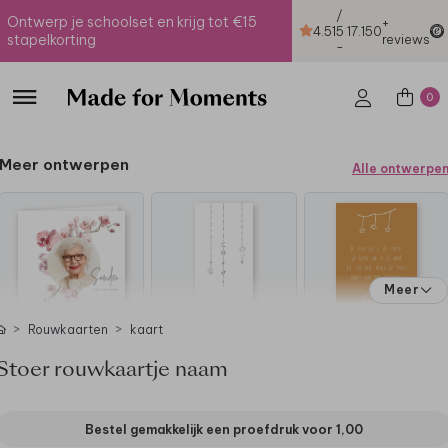
/
Ontwerp je schoolset en krijg tot €15
+
4.51
5
17.150
stapelkorting
reviews
-
0
Meer ontwerpen
Alle ontwerpe
Meer
Rouwkaarten
kaart
Stoer rouwkaartje naam
Bestel gemakkelijk een proefdruk voor
1,00