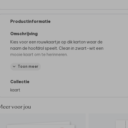
Productinformatie
Omschrijving
Kies voor een rouwkaartje op dik karton waar de
naam de hoofdrol speelt. Clean in zwart-wit een
mooie kaart om te herinneren.
Toon meer
Let op! Dit ontwerp wordt gedrukt op dik karton. Dit
papiersoort is 600 grams. Dit is een extra dik
papiersoort, waardoor het kaartje niet buigt en
Collectie
stevig rechtop blijft staan.
kaart
Meer voor jou