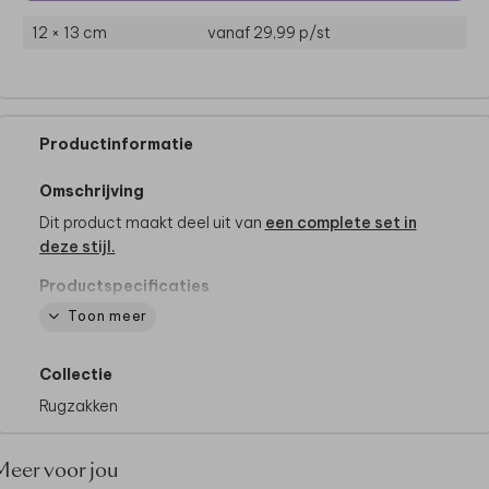
12 × 13 cm
vanaf 29,99
p/st
Productinformatie
Omschrijving
Dit product maakt deel uit van
een complete set in
deze stijl.
Productspecificaties
- Merk: Bulbby
Toon meer
- Afmetingen klein: 27 x 22 x 12 cm (hxbxd)
- Afmetingen groot: 35 x 25 x 15 cm (hxbxd)
Collectie
- Zachtgrijze verstelbare schouderbanden (2,5 cm
breed)
Rugzakken
- Binnenvakje met rits
- 600 D materiaal
Meer voor jou
- Waterafstotend