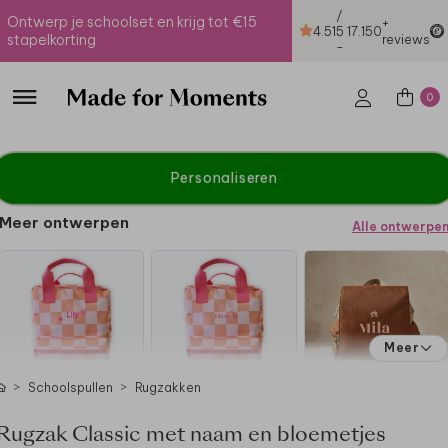
/
Ontwerp je schoolset en krijg tot €15
+
4.51
5
17.150
stapelkorting
reviews
-
0
Personaliseren
Meer ontwerpen
Alle ontwerpe
Meer
Schoolspullen
Rugzakken
Rugzak Classic met naam en bloemetjes