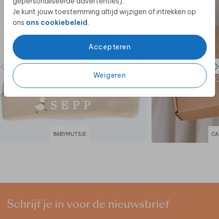
gepersonaliseerde advertenties).
Je kunt jouw toestemming altijd wijzigen of intrekken op
ons
ons cookiebeleid
.
Accepteren
Weigeren
BABYMUTSJE
CA
Schrijf je in voor de nieuwsbrief