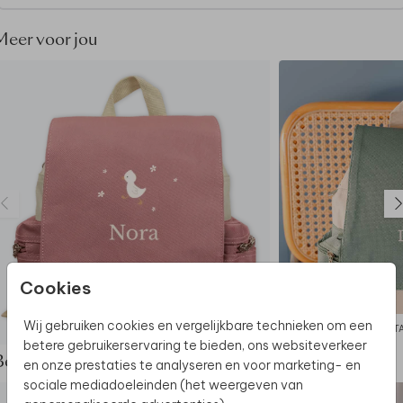
Specificaties Adventure rugzak
- Merk: Bulbby
Meer voor jou
- Afmetingen: 22 x 24 x 10 cm
- Een hoofdvak met rits, een binnenvakje en twee
vakjes aan de zijkant
- 600 D materiaal
- Waterafstotend
- Niet geschikt voor in de wasmachine
Cookies
Wij gebruiken cookies en vergelijkbare technieken om een
RUGTAS ADVENTURE
RUGT
betere gebruikerservaring te bieden, ons websiteverkeer
Bekijk de complete set
en onze prestaties te analyseren en voor marketing- en
sociale mediadoeleinden (het weergeven van