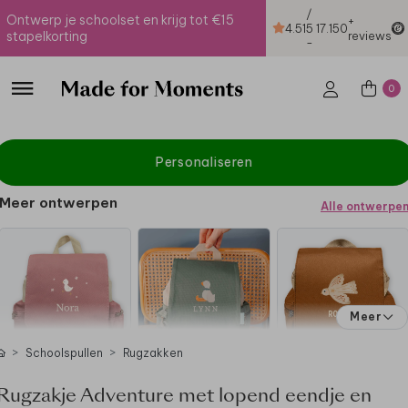
/
Ontwerp je schoolset en krijg tot €15
+
4.51
5
17.150
stapelkorting
reviews
-
0
Personaliseren
Meer ontwerpen
Alle ontwerpe
Meer
Schoolspullen
Rugzakken
Rugzakje Adventure met lopend eendje en