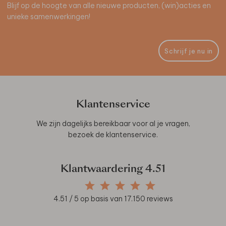
Blijf op de hoogte van alle nieuwe producten, (win)acties en
unieke samenwerkingen!
Schrijf je nu in
Klantenservice
We zijn dagelijks bereikbaar voor al je vragen,
bezoek de
klantenservice
.
Klantwaardering
4.51
4.51
/ 5 op basis van
17.150
reviews